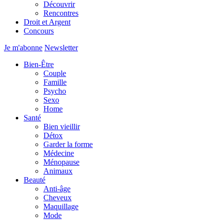
Découvrir
Rencontres
Droit et Argent
Concours
Je m'abonne
Newsletter
Bien-Être
Couple
Famille
Psycho
Sexo
Home
Santé
Bien vieillir
Détox
Garder la forme
Médecine
Ménopause
Animaux
Beauté
Anti-âge
Cheveux
Maquillage
Mode