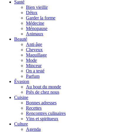
Santé
Bien vieillir
Détox
Garder la forme
Médecine
Ménopause
Animaux
Beauté
Anti-âge
Cheveux
Maquillage
Mode
Minceur
On a testé
Parfum
Évasion
Au bout du monde
Près de chez nous
Cuisine
Bonnes adresses
Recettes
Rencontres culinaires
Vins et spiritueux
Culture
Agenda