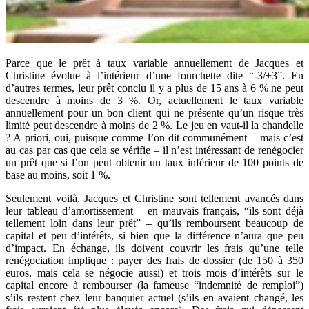
Parce que le prêt à taux variable annuellement de Jacques et
Christine évolue à l’intérieur d’une fourchette dite “-3/+3”. En
d’autres termes, leur prêt conclu il y a plus de 15 ans à 6 % ne peut
descendre à moins de 3 %. Or, actuellement le taux variable
annuellement pour un bon client qui ne présente qu’un risque très
limité peut descendre à moins de 2 %. Le jeu en vaut-il la chandelle
? A priori, oui, puisque comme l’on dit communément – mais c’est
au cas par cas que cela se vérifie – il n’est intéressant de renégocier
un prêt que si l’on peut obtenir un taux inférieur de 100 points de
base au moins, soit 1 %.
Seulement voilà, Jacques et Christine sont tellement avancés dans
leur tableau d’amortissement – en mauvais français, “ils sont déjà
tellement loin dans leur prêt” – qu’ils remboursent beaucoup de
capital et peu d’intérêts, si bien que la différence n’aura que peu
d’impact. En échange, ils doivent couvrir les frais qu’une telle
renégociation implique : payer des frais de dossier (de 150 à 350
euros, mais cela se négocie aussi) et trois mois d’intérêts sur le
capital encore à rembourser (la fameuse “indemnité de remploi”)
s’ils restent chez leur banquier actuel (s’ils en avaient changé, les