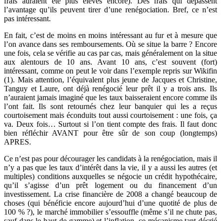
frais auraient été plus élevés encore). Des frais qui dépassent
l’avantage qu’ils peuvent tirer d’une renégociation. Bref, ce n’est
pas intéressant.
En fait, c’est de moins en moins intéressant au fur et à mesure que
l’on avance dans ses remboursements. Où se situe la barre ? Encore
une fois, cela se vérifie au cas par cas, mais généralement on la situe
aux alentours de 10 ans. Avant 10 ans, c’est souvent (fort)
intéressant, comme on peut le voir dans l’exemple repris sur Wikifin
(1). Mais attention, l’équivalent plus jeune de Jacques et Christine,
Tanguy et Laure, ont déjà renégocié leur prêt il y a trois ans. Ils
n’auraient jamais imaginé que les taux baisseraient encore comme ils
l’ont fait. Ils sont retournés chez leur banquier qui les a reçus
courtoisement mais éconduits tout aussi courtoisement : une fois, ça
va. Deux fois… Surtout si l’on tient compte des frais. Il faut donc
bien réfléchir AVANT pour être sûr de son coup (longtemps)
APRES.
Ce n’est pas pour décourager les candidats à la renégociation, mais il
n’y a pas que les taux d’intérêt dans la vie, il y a aussi les autres (et
multiples) conditions auxquelles se négocie un crédit hypothécaire,
qu’il s’agisse d’un prêt logement ou du financement d’un
investissement. La crise financière de 2008 a changé beaucoup de
choses (qui bénéficie encore aujourd’hui d’une quotité de plus de
100 % ?), le marché immobilier s’essouffle (même s’il ne chute pas,
sauf dans le haut de gamme) et l’inflation, ce mécanisme tant décrié