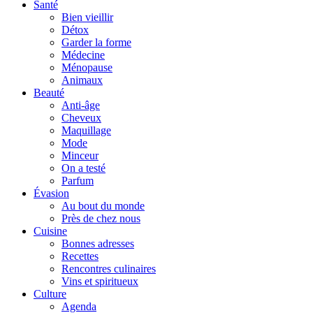
Santé
Bien vieillir
Détox
Garder la forme
Médecine
Ménopause
Animaux
Beauté
Anti-âge
Cheveux
Maquillage
Mode
Minceur
On a testé
Parfum
Évasion
Au bout du monde
Près de chez nous
Cuisine
Bonnes adresses
Recettes
Rencontres culinaires
Vins et spiritueux
Culture
Agenda