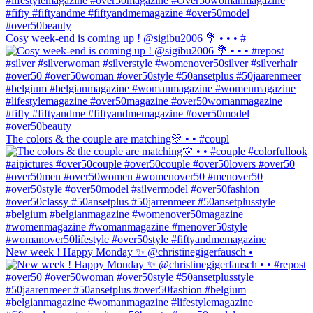
Cosy week-end is coming up ! @sigibu2006 💐 • • • #
The colors & the couple are matching💛 • • #coupl
New week ! Happy Monday ✨ @christinegigerfausch •