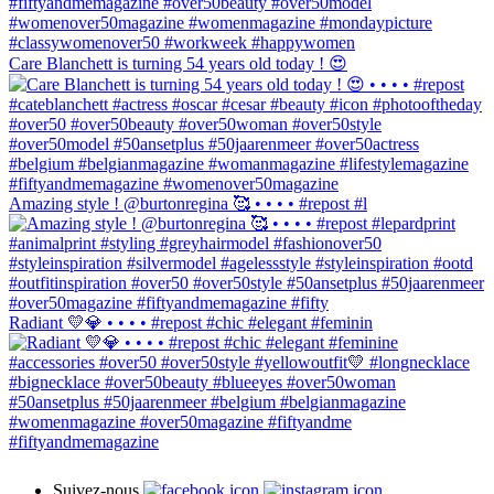
Care Blanchett is turning 54 years old today ! 😍
Amazing style ! @burtonregina 🥰 • • • • #repost #l
Radiant 💛💎 • • • • #repost #chic #elegant #feminin
Suivez-nous