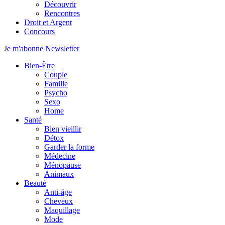
Découvrir
Rencontres
Droit et Argent
Concours
Je m'abonne
Newsletter
Bien-Être
Couple
Famille
Psycho
Sexo
Home
Santé
Bien vieillir
Détox
Garder la forme
Médecine
Ménopause
Animaux
Beauté
Anti-âge
Cheveux
Maquillage
Mode