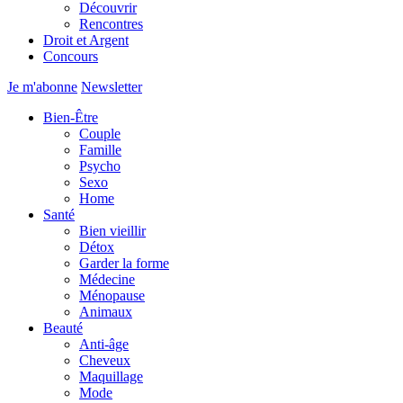
Découvrir
Rencontres
Droit et Argent
Concours
Je m'abonne
Newsletter
Bien-Être
Couple
Famille
Psycho
Sexo
Home
Santé
Bien vieillir
Détox
Garder la forme
Médecine
Ménopause
Animaux
Beauté
Anti-âge
Cheveux
Maquillage
Mode