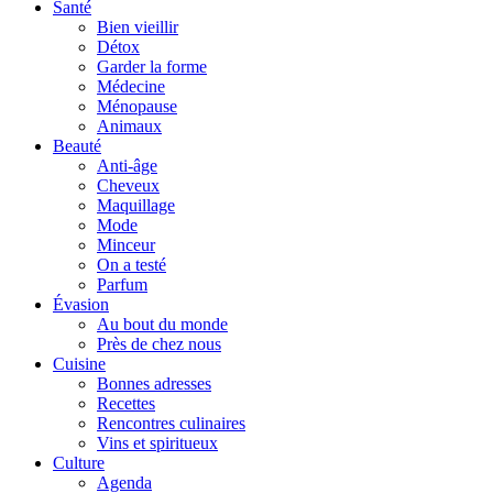
Santé
Bien vieillir
Détox
Garder la forme
Médecine
Ménopause
Animaux
Beauté
Anti-âge
Cheveux
Maquillage
Mode
Minceur
On a testé
Parfum
Évasion
Au bout du monde
Près de chez nous
Cuisine
Bonnes adresses
Recettes
Rencontres culinaires
Vins et spiritueux
Culture
Agenda