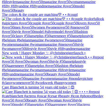
The colors & the couple are matching💛 • • #coupl
New week ! Happy Monday ✨ @christinegigerfausch •
Care Blanchett is turning 54 years old today ! 😍