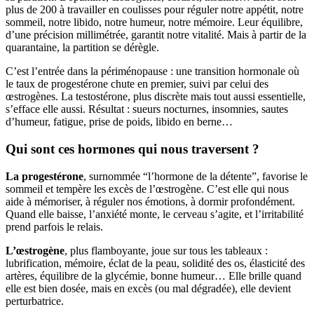
plus de 200 à travailler en coulisses pour réguler notre appétit, notre
sommeil, notre libido, notre humeur, notre mémoire. Leur équilibre,
d’une précision millimétrée, garantit notre vitalité. Mais à partir de la
quarantaine, la partition se dérègle.
C’est l’entrée dans la périménopause : une transition hormonale où
le taux de progestérone chute en premier, suivi par celui des
œstrogènes. La testostérone, plus discrète mais tout aussi essentielle,
s’efface elle aussi. Résultat : sueurs nocturnes, insomnies, sautes
d’humeur, fatigue, prise de poids, libido en berne…
Qui sont ces hormones qui nous traversent ?
La progestérone
, surnommée “l’hormone de la détente”, favorise le
sommeil et tempère les excès de l’œstrogène. C’est elle qui nous
aide à mémoriser, à réguler nos émotions, à dormir profondément.
Quand elle baisse, l’anxiété monte, le cerveau s’agite, et l’irritabilité
prend parfois le relais.
L’œstrogène
, plus flamboyante, joue sur tous les tableaux :
lubrification, mémoire, éclat de la peau, solidité des os, élasticité des
artères, équilibre de la glycémie, bonne humeur… Elle brille quand
elle est bien dosée, mais en excès (ou mal dégradée), elle devient
perturbatrice.