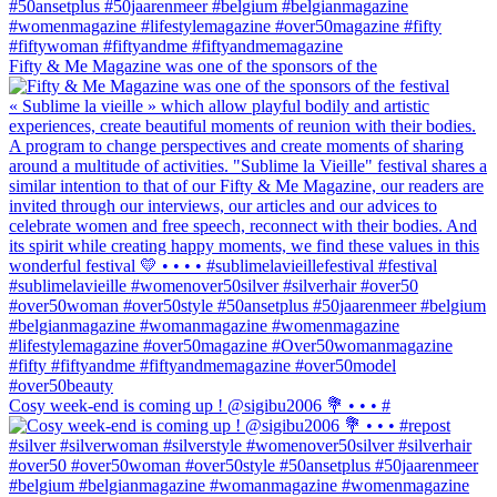
Fifty & Me Magazine was one of the sponsors of the
Cosy week-end is coming up ! @sigibu2006 💐 • • • #