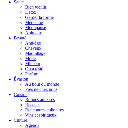
Santé
Bien vieillir
Détox
Garder la forme
Médecine
Ménopause
Animaux
Beauté
Anti-âge
Cheveux
Maquillage
Mode
Minceur
On a testé
Parfum
Évasion
Au bout du monde
Près de chez nous
Cuisine
Bonnes adresses
Recettes
Rencontres culinaires
Vins et spiritueux
Culture
Agenda