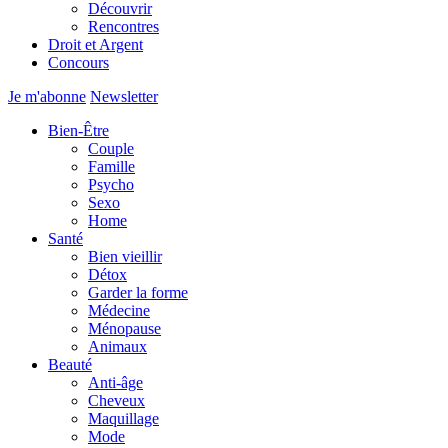
Découvrir
Rencontres
Droit et Argent
Concours
Je m'abonne
Newsletter
Bien-Être
Couple
Famille
Psycho
Sexo
Home
Santé
Bien vieillir
Détox
Garder la forme
Médecine
Ménopause
Animaux
Beauté
Anti-âge
Cheveux
Maquillage
Mode