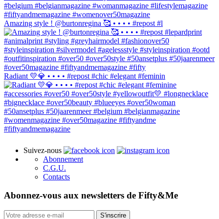
Amazing style ! @burtonregina 🥰 • • • • #repost #l
Radiant 💛💎 • • • • #repost #chic #elegant #feminin
Suivez-nous
Abonnement
C.G.U.
Contacts
Abonnez-vous aux newsletters de Fifty&Me
S'inscrire