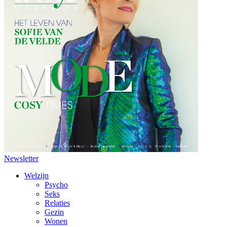
Newsletter
Welzijn
Psycho
Seks
Relaties
Gezin
Wonen