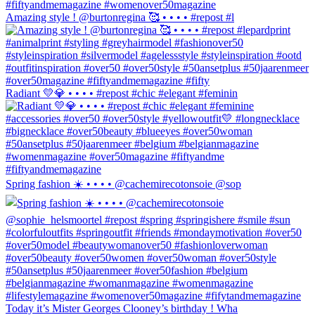
Amazing style ! @burtonregina 🥰 • • • • #repost #l
Radiant 💛💎 • • • • #repost #chic #elegant #feminin
Spring fashion ☀️ • • • • @cachemirecotonsoie @sop
Today it’s Mister Georges Clooney’s birthday ! Wha