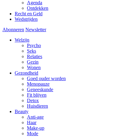
Agenda
Ontdekken
Recht en Geld
Wedstrijden
Abonneren
Newsletter
Welzijn
Psycho
Seks
Relaties
Gezin
Wonen
Gezondheid
Goed ouder worden
Menopauze
Geneeskunde
Fit blijven
Detox
Huisdieren
Beauty
Anti-age
Haar
Make-up
Mode