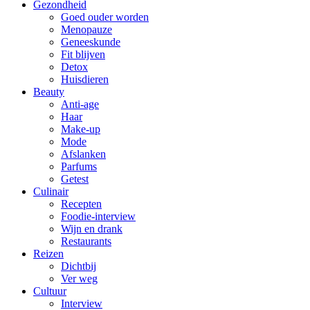
Gezondheid
Goed ouder worden
Menopauze
Geneeskunde
Fit blijven
Detox
Huisdieren
Beauty
Anti-age
Haar
Make-up
Mode
Afslanken
Parfums
Getest
Culinair
Recepten
Foodie-interview
Wijn en drank
Restaurants
Reizen
Dichtbij
Ver weg
Cultuur
Interview