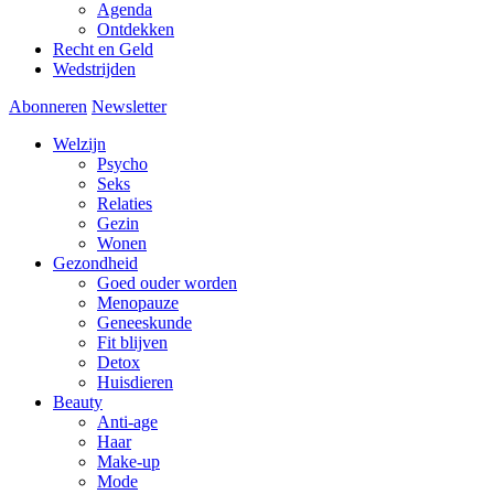
Agenda
Ontdekken
Recht en Geld
Wedstrijden
Abonneren
Newsletter
Welzijn
Psycho
Seks
Relaties
Gezin
Wonen
Gezondheid
Goed ouder worden
Menopauze
Geneeskunde
Fit blijven
Detox
Huisdieren
Beauty
Anti-age
Haar
Make-up
Mode