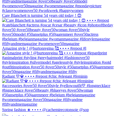
Care Blanchett is turning 54 years old today ! 😍
Amazing style ! @burtonregina 🥰 • • • • #repost #l
Radiant 💛💎 • • • • #repost #chic #elegant #feminin
Spring fashion ☀️ • • • • @cachemirecotonsoie @sop