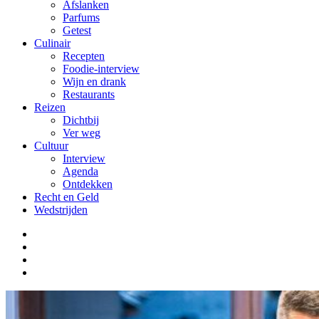
Afslanken
Parfums
Getest
Culinair
Recepten
Foodie-interview
Wijn en drank
Restaurants
Reizen
Dichtbij
Ver weg
Cultuur
Interview
Agenda
Ontdekken
Recht en Geld
Wedstrijden