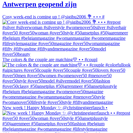
Antwerpen geopend zijn
Cosy week-end is coming up ! @sigibu2006 💐 • • • #
The colors & the couple are matching💛 • • #coupl
New week ! Happy Monday ✨ @christinegigerfausch •