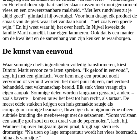
en Hereford doen zijn hart sneller slaan: rassen met mooi gemarmerd
vlees en een onweerstaanbare malsheid. “Met Iers rundvlees zit je
altijd goed”, glimlacht hij overtuigd. Voor hem draagt elk product de
smaak van de plek waar het vandaan komt – “net zoals een goede
wijn.” En hij weet waar hij het over heeft. In Nijvel kweekt de
familie Marit namelijk haar eigen lammeren. Ook dat is een manier
om de kwaliteit en de samenhang van zijn keuken te waarborgen.
De kunst van eenvoud
Waar sommige chefs ingrediënten volledig transformeren, kiest
Dimitri Marit ervoor ze te laten spreken. “Ik geloof in eenvoud”,
zegt hij met een glimlach. Voor hem mag een product nooit
vervormd of verhuld worden: het moet puur blijven, met eerbied
behandeld, met vakmanschap bereid. Elk stuk vlees vraagt zijn
eigen aanpak. Sommige delen worden langzaam gegaard, andere –
zoals bavette – komen rauw het best tot hun recht, als tartaar. De
meest edele stukken krijgen een huisgemaakte sausje als
compagnon: romige bearnaise, fluwelige champignoncrème of een
subtiele kruiding die meebeweegt met de seizoenen. “Soms volstaan
een snuifje grof zout en een draai van de pepermolen”, lacht hij.
Wanneer hij over langzaam garen praat, krijgt zijn stem iets
dromerigs: “Na uren op lage temperatuur wordt het vlees boterzacht,
bijna als van zijde.”