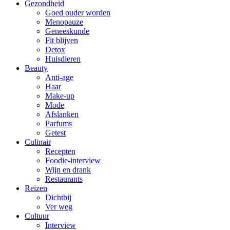
Gezondheid
Goed ouder worden
Menopauze
Geneeskunde
Fit blijven
Detox
Huisdieren
Beauty
Anti-age
Haar
Make-up
Mode
Afslanken
Parfums
Getest
Culinair
Recepten
Foodie-interview
Wijn en drank
Restaurants
Reizen
Dichtbij
Ver weg
Cultuur
Interview