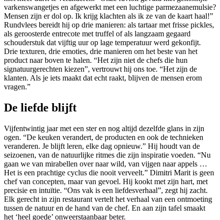
varkenswangetjes en afgewerkt met een luchtige parmezaanemulsie?
Mensen zijn er dol op. Ik krijg klachten als ik ze van de kaart haal!”
Rundvlees bereidt hij op drie manieren: als tartaar met frisse pickles,
als geroosterde entrecote met truffel of als langzaam gegaard
schouderstuk dat vijftig uur op lage temperatuur werd gekonfijt.
Drie texturen, drie emoties, drie manieren om het beste van het
product naar boven te halen. “Het zijn niet de chefs die hun
signatuurgerechten kiezen”, vertrouwt hij ons toe. “Het zijn de
klanten. Als je iets maakt dat echt raakt, blijven de mensen erom
vragen.”
De liefde blijft
Vijfentwintig jaar met een ster en nog altijd dezelfde glans in zijn
ogen. “De keuken verandert, de producten en ook de technieken
veranderen. Je blijft leren, elke dag opnieuw.” Hij houdt van de
seizoenen, van de natuurlijke ritmes die zijn inspiratie voeden. “Nu
gaan we van mirabellen over naar wild, van vijgen naar appels …
Het is een prachtige cyclus die nooit verveelt.” Dimitri Marit is geen
chef van concepten, maar van gevoel. Hij kookt met zijn hart, met
precisie en intuïtie. “Ons vak is een liefdesverhaal”, zegt hij zacht.
Elk gerecht in zijn restaurant vertelt het verhaal van een ontmoeting
tussen de natuur en de hand van de chef. En aan zijn tafel smaakt
het ‘heel goede’ onweerstaanbaar beter.