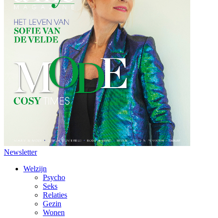
Newsletter
Welzijn
Psycho
Seks
Relaties
Gezin
Wonen