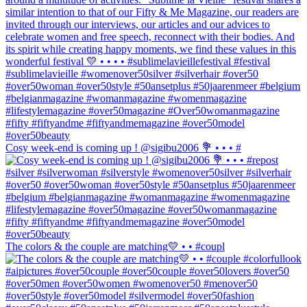
Cosy week-end is coming up ! @sigibu2006 💐 • • • #
The colors & the couple are matching💛 • • #coupl