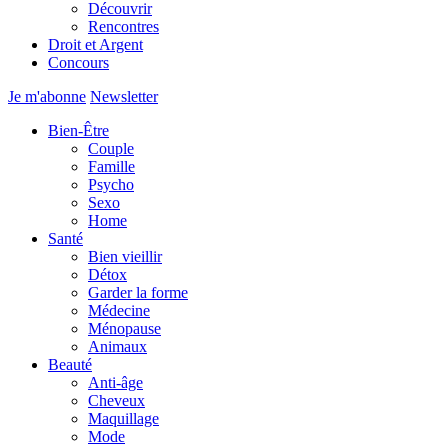
Découvrir
Rencontres
Droit et Argent
Concours
Je m'abonne
Newsletter
Bien-Être
Couple
Famille
Psycho
Sexo
Home
Santé
Bien vieillir
Détox
Garder la forme
Médecine
Ménopause
Animaux
Beauté
Anti-âge
Cheveux
Maquillage
Mode