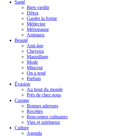
Santé
Bien vieillir
Détox
Garder la forme
Médecine
Ménopause
Animaux
Beauté
Anti-âge
Cheveux
Maquillage
Mode
Minceur
On a testé
Parfum
Évasion
Au bout du monde
Près de chez nous
Cuisine
Bonnes adresses
Recettes
Rencontres culinaires
Vins et spiritueux
Culture
Agenda