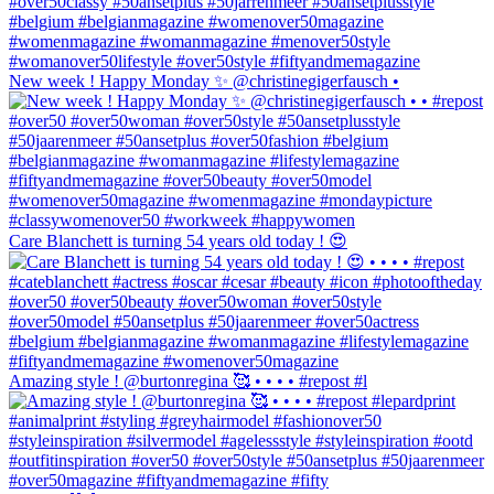
New week ! Happy Monday ✨ @christinegigerfausch •
Care Blanchett is turning 54 years old today ! 😍
Amazing style ! @burtonregina 🥰 • • • • #repost #l