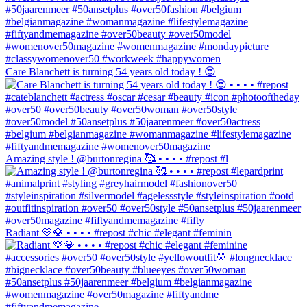
Care Blanchett is turning 54 years old today ! 😍
Amazing style ! @burtonregina 🥰 • • • • #repost #l
Radiant 💛💎 • • • • #repost #chic #elegant #feminin