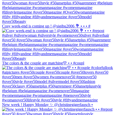
Cosy week-end is coming up ! @sigibu2006 💐 • • • #
The colors & the couple are matching💛 • • #coupl
New week ! Happy Monday ✨ @christinegigerfausch •