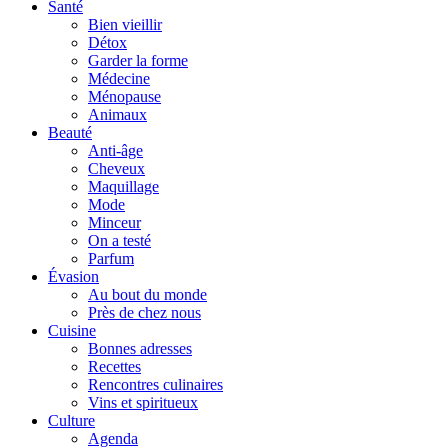
Santé
Bien vieillir
Détox
Garder la forme
Médecine
Ménopause
Animaux
Beauté
Anti-âge
Cheveux
Maquillage
Mode
Minceur
On a testé
Parfum
Évasion
Au bout du monde
Près de chez nous
Cuisine
Bonnes adresses
Recettes
Rencontres culinaires
Vins et spiritueux
Culture
Agenda