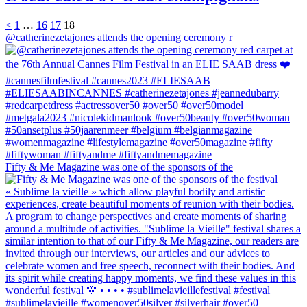
<
1
…
16
17
18
@catherinezetajones attends the opening ceremony r
Fifty & Me Magazine was one of the sponsors of the