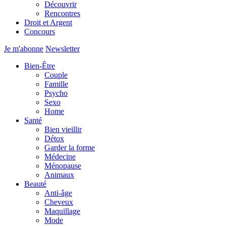
Découvrir
Rencontres
Droit et Argent
Concours
Je m'abonne
Newsletter
Bien-Être
Couple
Famille
Psycho
Sexo
Home
Santé
Bien vieillir
Détox
Garder la forme
Médecine
Ménopause
Animaux
Beauté
Anti-âge
Cheveux
Maquillage
Mode