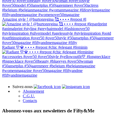
Amazing style ! @burtonregina 🥰 • • • • #repost #l
Radiant 💛💎 • • • • #repost #chic #elegant #feminin
Suivez-nous
Abonnement
C.G.U.
Contacts
Abonnez-vous aux newsletters de Fifty&Me