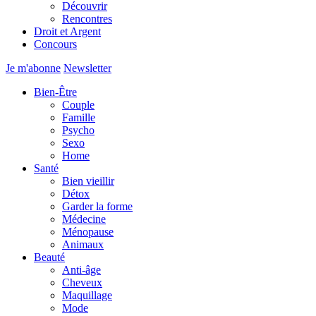
Découvrir
Rencontres
Droit et Argent
Concours
Je m'abonne
Newsletter
Bien-Être
Couple
Famille
Psycho
Sexo
Home
Santé
Bien vieillir
Détox
Garder la forme
Médecine
Ménopause
Animaux
Beauté
Anti-âge
Cheveux
Maquillage
Mode