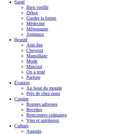
Santé
Bien vieillir
Détox
Garder la forme
Médecine
Ménopause
Animaux
Beauté
Anti-âge
Cheveux
Maquillage
Mode
Minceur
On a testé
Parfum
Évasion
Au bout du monde
Près de chez nous
Cuisine
Bonnes adresses
Recettes
Rencontres culinaires
Vins et spiritueux
Culture
Agenda