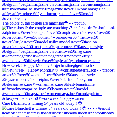
The colors & the couple are matching💛 • • #coupl
New week ! Happy Monday ✨ @christinegigerfausch •
Care Blanchett is turning 54 years old today ! 😍