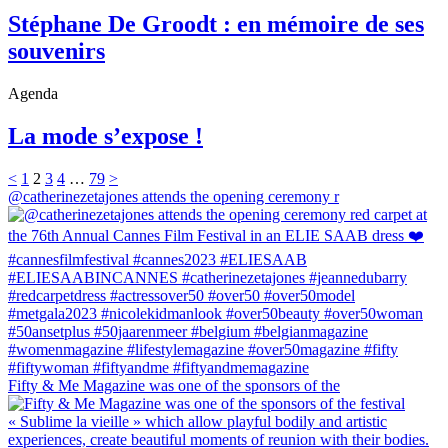
Stéphane De Groodt : en mémoire de ses
souvenirs
Agenda
La mode s’expose !
<
1
2
3
4
…
79
>
@catherinezetajones attends the opening ceremony r
Fifty & Me Magazine was one of the sponsors of the