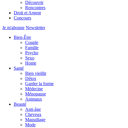
Découvrir
Rencontres
Droit et Argent
Concours
Je m'abonne
Newsletter
Bien-Être
Couple
Famille
Psycho
Sexo
Home
Santé
Bien vieillir
Détox
Garder la forme
Médecine
Ménopause
Animaux
Beauté
Anti-âge
Cheveux
Maquillage
Mode