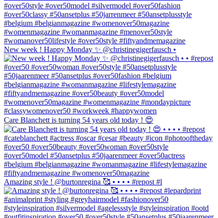
New week ! Happy Monday ✨ @christinegigerfausch •
Care Blanchett is turning 54 years old today ! 😍
Amazing style ! @burtonregina 🥰 • • • • #repost #l