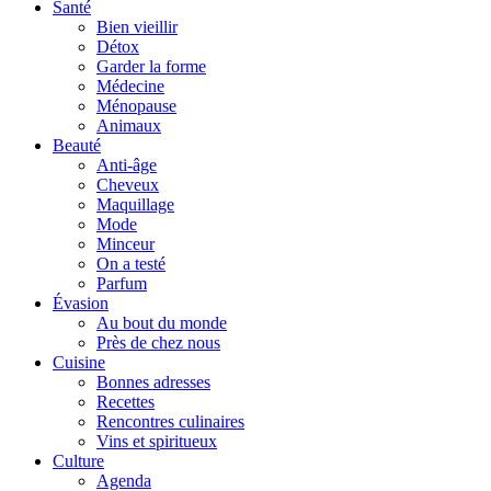
Santé
Bien vieillir
Détox
Garder la forme
Médecine
Ménopause
Animaux
Beauté
Anti-âge
Cheveux
Maquillage
Mode
Minceur
On a testé
Parfum
Évasion
Au bout du monde
Près de chez nous
Cuisine
Bonnes adresses
Recettes
Rencontres culinaires
Vins et spiritueux
Culture
Agenda