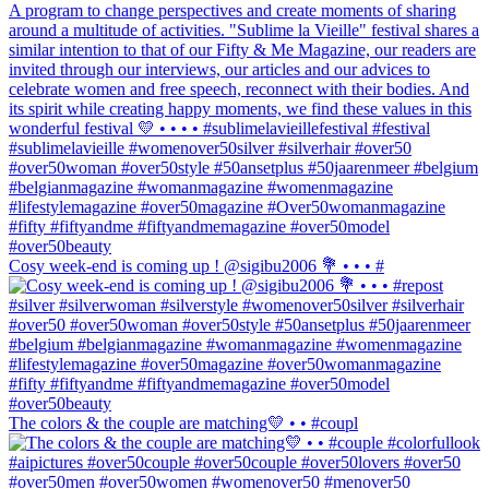
Cosy week-end is coming up ! @sigibu2006 💐 • • • #
The colors & the couple are matching💛 • • #coupl