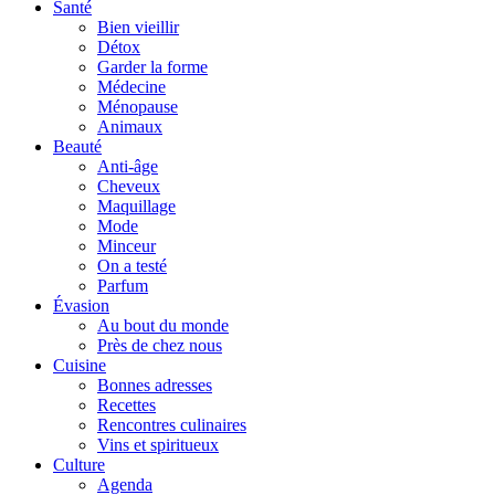
Santé
Bien vieillir
Détox
Garder la forme
Médecine
Ménopause
Animaux
Beauté
Anti-âge
Cheveux
Maquillage
Mode
Minceur
On a testé
Parfum
Évasion
Au bout du monde
Près de chez nous
Cuisine
Bonnes adresses
Recettes
Rencontres culinaires
Vins et spiritueux
Culture
Agenda