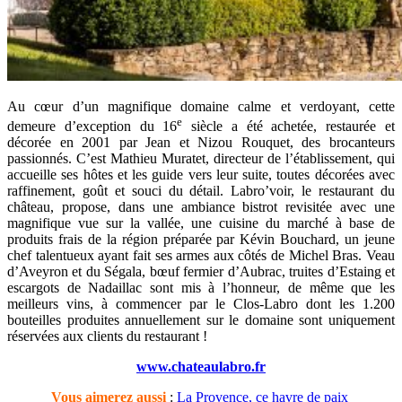
Au cœur d’un magnifique domaine calme et verdoyant, cette
e
demeure d’exception du 16
siècle a été achetée, restaurée et
décorée en 2001 par Jean et Nizou Rouquet, des brocanteurs
passionnés. C’est Mathieu Muratet, directeur de l’établissement, qui
accueille ses hôtes et les guide vers leur suite, toutes décorées avec
raffinement, goût et souci du détail. Labro’voir, le restaurant du
château, propose, dans une ambiance bistrot revisitée avec une
magnifique vue sur la vallée, une cuisine du marché à base de
produits frais de la région préparée par Kévin Bouchard, un jeune
chef talentueux ayant fait ses armes aux côtés de Michel Bras. Veau
d’Aveyron et du Ségala, bœuf fermier d’Aubrac, truites d’Estaing et
escargots de Nadaillac sont mis à l’honneur, de même que les
meilleurs vins, à commencer par le Clos-Labro dont les 1.200
bouteilles produites annuellement sur le domaine sont uniquement
réservées aux clients du restaurant !
www.chateaulabro.fr
Vous aimerez aussi
:
La Provence, ce havre de paix