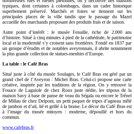
nombreuses rues et ruelles piétonnes, on y découvre des maisons
typiques, dont certaines à colombages, dans un cadre historique
superbement préservé. Marchés et foires se tiennent sur les
principales places de la ville tandis que le passage du Mazel
accueille des marchands proposant des produits frais et de saison.
Autre point d’intérêt : le musée Fenaille, riche de 2.000 ans
d’histoire. Situé à cinq minutes à pied de la cathédrale, le patrimoine
local et la modernité s’y croisent sans frontières. Fondé en 1837 par
un groupe d’érudits et de notables aveyronnais, il abrite notamment
la plus grande collection de statues-menhirs d’Europe.
La table : le Café Bras
Situé juste à côté du musée Soulages, le Café Bras est géré par un
grand chef de l’Aveyron : Michel Bras. Celui-ci propose une carte
créative, inspirée par les traditions de la région. On y retrouve la
Fouace de Laguiole de chez Roux juste tiédie, les tripous de la
maison Savy à base de panse de veau du Ségala ou encore le Trénel
de Millau de chez Delpont, un petit paquet de tripes d’agneau mêlé
de jambon et d’ail, lié et grillé à la braise. Le décor du Café Bras est
à l’image du musée mitoyen : moderne, dépouillé et hors du
commun.
www.cafebras.fr