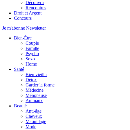
Découvrir
Rencontres
Droit et Argent
Concours
Je m'abonne
Newsletter
Bien-Être
Couple
Famille
Psycho
Sexo
Home
Santé
Bien vieillir
Détox
Garder la forme
Médecine
Ménopause
Animaux
Beauté
Anti-âge
Cheveux
Maquillage
Mode