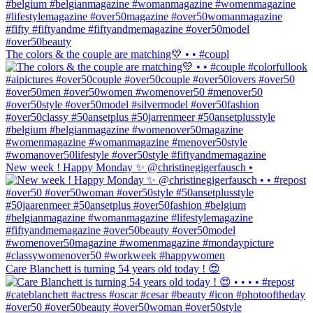
The colors & the couple are matching💛 • • #coupl
New week ! Happy Monday ✨ @christinegigerfausch •
Care Blanchett is turning 54 years old today ! 😍