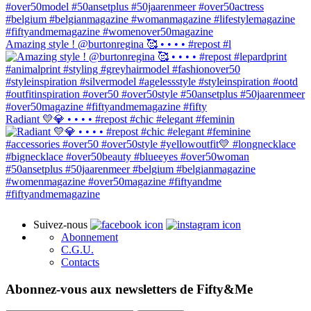
Amazing style ! @burtonregina 🥰 • • • • #repost #l
Radiant 💛💎 • • • • #repost #chic #elegant #feminin
Suivez-nous
Abonnement
C.G.U.
Contacts
Abonnez-vous aux newsletters de Fifty&Me