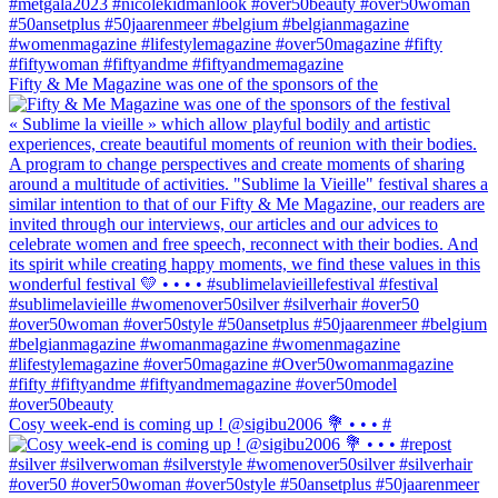
Fifty & Me Magazine was one of the sponsors of the
Cosy week-end is coming up ! @sigibu2006 💐 • • • #