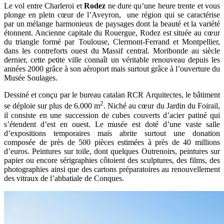
Le vol entre Charleroi et
Rodez
ne dure qu’une heure trente et vous
plonge en plein cœur de l’Aveyron, une région qui se caractérise
par un mélange harmonieux de paysages dont la beauté et la variété
étonnent. Ancienne capitale du Rouergue, Rodez est située au cœur
du triangle formé par Toulouse, Clermont-Ferrand et Montpellier,
dans les contreforts ouest du Massif central. Moribonde au siècle
dernier, cette petite ville connaît un véritable renouveau depuis les
années 2000 grâce à son aéroport mais surtout grâce à l’ouverture du
Musée Soulages.
Dessiné et conçu par le bureau catalan RCR Arquitectes, le bâtiment
2
se déploie sur plus de 6.000 m
. Niché au cœur du Jardin du Foirail,
il consiste en une succession de cubes couverts d’acier patiné qui
s’étendent d’est en ouest. Le musée est doté d’une vaste salle
d’expositions temporaires mais abrite surtout une donation
composée de près de 500 pièces estimées à près de 40 millions
d’euros. Peintures sur toile, dont quelques Outrenoirs, peintures sur
papier ou encore sérigraphies côtoient des sculptures, des films, des
photographies ainsi que des cartons préparatoires au renouvellement
des vitraux de l’abbatiale de Conques.