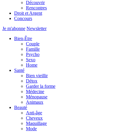
Découvrir
Rencontres
Droit et Argent
Concours
Je m'abonne
Newsletter
Bien-Être
Couple
Famille
Psycho
Sexo
Home
Santé
Bien vieillir
Détox
Garder la forme
Médecine
Ménopause
Animaux
Beauté
Anti-âge
Cheveux
Maquillage
Mode