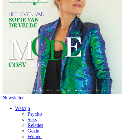
Newsletter
Welzijn
Psycho
Seks
Relaties
Gezin
Wonen