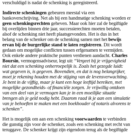
verschuldigd is nadat de schenking is geregistreerd.
Indirecte schenkingen
gebeuren meestal via een
bankoverschrijving. Net als bij een handmatige schenking worden er
geen schenkingsrechten
geheven. Maar ook hier zal de begiftigde
bij overlijden binnen drie jaar, successierechten moeten betalen,
alsof de schenking niet heeft plaatsgevonden. Het is dus in het
belang van de schenker om de schenking samen met het
bewijs
ervan bij de burgerlijke stand te laten registreren
. Dit wordt
gedaan om mogelijke conflicten tussen erfgenamen te vermijden.
Ook enkele andere praktische punten verdienen aandacht.
Charles
Boursin
, vermogensadviseur, legt uit: “
Vergeet bij je vrijgevigheid
niet dat een schenking onherroepelijk is. Zoals het gezegde luidt:
wat gegeven is, is gegeven. Bovendien, en dat is nog belangrijker,
moet je rekening houden met de stijging van de levensverwachting.
Je bent in de vijftig, maar je kunt een hoge leeftijd bereiken, met
mogelijke gezondheids- of financiële zorgen. Je vrijwillig ontdoen
van een deel van je vermogen kan je in een moeilijke situatie
brengen als je geld nodig hebt. Daarom raad ik je aan een simulatie
van je behoeften te maken met een boekhouder of notaris alvorens te
schenken”
.
Het is mogelijk om aan een schenking
voorwaarden
te verbinden
die gunstig zijn voor de schenker, zoals een schenking met recht van
teruggave. De schenker krijgt zijn eigendom terug als de begiftigde