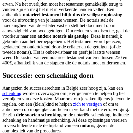
ervan. Na het overlijden moet het testament gemakkelijk terug te
vinden zijn en mag het niet in verkeerde handen vallen. Een
authentiek
notarieel testament blijft dus de veiligste oplossing
voor de uitvoering van je laatste wensen. De notaris stelt de
hoedanigheid van de erflater vast en stelt het document op in
aanwezigheid van twee getuigen. Om redenen van discretie, gaat de
voorkeur naar een
andere notaris als getuige
. Deze is namelijk
gebonden aan het beroepsgeheim. Het testament wordt gelezen,
gedateerd en ondertekend door de erflater en de getuigen (of de
tweede notaris). Het is onbetwistbaar en geeft je laatste wensen
weer. De kosten van een notarieel testament variëren tussen 250 en
400€, afhankelijk van de stappen die de notaris moet ondernemen.
Successie: een schenking doen
Aangezien de successierechten in België zeer hoog zijn, kan een
schenking
worden overwogen om je erfgenamen te helpen bij het
vermijden van deze kosten. Maar ook om je zaken tijdens je leven te
regelen, om een (klein)kind te helpen
zich te vestigen
of om te
anticiperen op mogelijke conflicten in verband met de erfopvolging.
Er zijn
drie soorten schenkingen
: de notariële schenking, indirecte
schenking en handmatige schenking. Al deze oplossingen vereisen
in verschillende mate de bijstand van een
notaris
, gezien de
complexiteit van de procedures.