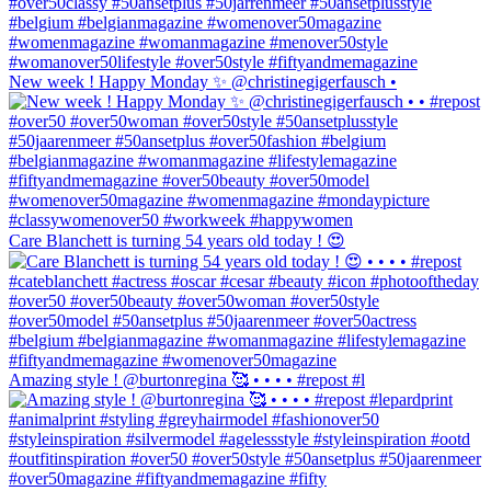
New week ! Happy Monday ✨ @christinegigerfausch •
Care Blanchett is turning 54 years old today ! 😍
Amazing style ! @burtonregina 🥰 • • • • #repost #l