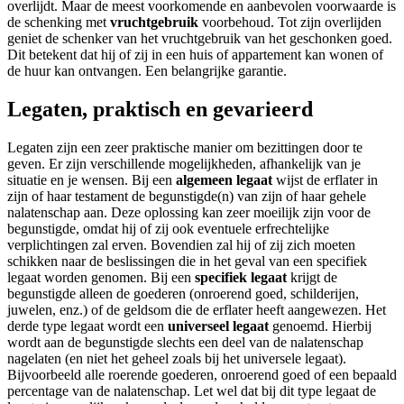
overlijdt. Maar de meest voorkomende en aanbevolen voorwaarde is
de schenking met
vruchtgebruik
voorbehoud. Tot zijn overlijden
geniet de schenker van het vruchtgebruik van het geschonken goed.
Dit betekent dat hij of zij in een huis of appartement kan wonen of
de huur kan ontvangen. Een belangrijke garantie.
Legaten, praktisch en gevarieerd
Legaten zijn een zeer praktische manier om bezittingen door te
geven. Er zijn verschillende mogelijkheden, afhankelijk van je
situatie en je wensen. Bij een
algemeen legaat
wijst de erflater in
zijn of haar testament de begunstigde(n) van zijn of haar gehele
nalatenschap aan. Deze oplossing kan zeer moeilijk zijn voor de
begunstigde, omdat hij of zij ook eventuele erfrechtelijke
verplichtingen zal erven. Bovendien zal hij of zij zich moeten
schikken naar de beslissingen die in het geval van een specifiek
legaat worden genomen. Bij een
specifiek legaat
krijgt de
begunstigde alleen de goederen (onroerend goed, schilderijen,
juwelen, enz.) of de geldsom die de erflater heeft aangewezen. Het
derde type legaat wordt een
universeel legaat
genoemd. Hierbij
wordt aan de begunstigde slechts een deel van de nalatenschap
nagelaten (en niet het geheel zoals bij het universele legaat).
Bijvoorbeeld alle roerende goederen, onroerend goed of een bepaald
percentage van de nalatenschap. Let wel dat bij dit type legaat de