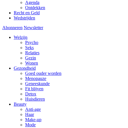
Agenda
Ontdekken
Recht en Geld
Wedstrijden
Abonneren
Newsletter
Welzijn
Psycho
Seks
Relaties
Gezin
Wonen
Gezondheid
Goed ouder worden
Menopauze
Geneeskunde
Fit blijven
Detox
Huisdieren
Beauty
Anti-age
Haar
Make-up
Mode