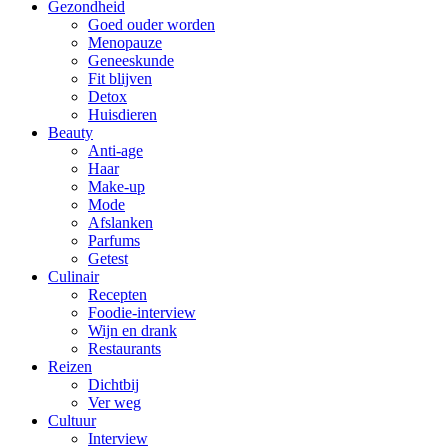
Gezondheid
Goed ouder worden
Menopauze
Geneeskunde
Fit blijven
Detox
Huisdieren
Beauty
Anti-age
Haar
Make-up
Mode
Afslanken
Parfums
Getest
Culinair
Recepten
Foodie-interview
Wijn en drank
Restaurants
Reizen
Dichtbij
Ver weg
Cultuur
Interview