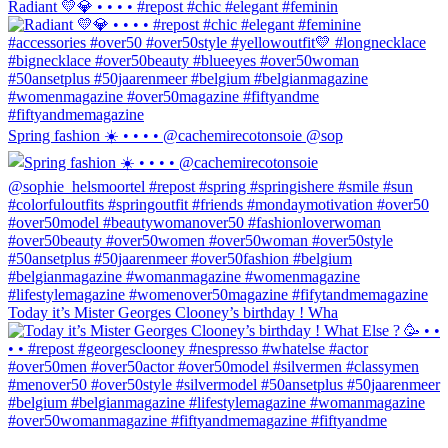
Radiant 💛💎 • • • • #repost #chic #elegant #feminin
Spring fashion ☀️ • • • • @cachemirecotonsoie @sop
Today it’s Mister Georges Clooney’s birthday ! Wha