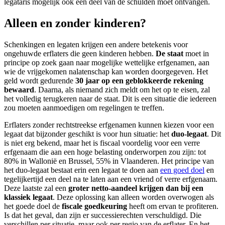
legataris mogelijk ook een deel van de schulden moet ontvangen.
Alleen en zonder kinderen?
Schenkingen en legaten krijgen een andere betekenis voor
ongehuwde erflaters die geen kinderen hebben.
De staat
moet in
principe op zoek gaan naar mogelijke wettelijke erfgenamen, aan
wie de vrijgekomen nalatenschap kan worden doorgegeven. Het
geld wordt gedurende
30 jaar op een geblokkeerde rekening
bewaard
. Daarna, als niemand zich meldt om het op te eisen, zal
het volledig terugkeren naar de staat. Dit is een situatie die iedereen
zou moeten aanmoedigen om regelingen te treffen.
Erflaters zonder rechtstreekse erfgenamen kunnen kiezen voor een
legaat dat bijzonder geschikt is voor hun situatie: het
duo-legaat
. Dit
is niet erg bekend, maar het is fiscaal voordelig voor een verre
erfgenaam die aan een hoge belasting onderworpen zou zijn: tot
80% in Wallonië en Brussel, 55% in Vlaanderen. Het principe van
het duo-legaat bestaat erin een legaat te doen aan
een goed doel
en
tegelijkertijd een deel na te laten aan een vriend of verre erfgenaam.
Deze laatste zal een
groter netto-aandeel krijgen dan bij een
klassiek legaat
. Deze oplossing kan alleen worden overwogen als
het goede doel de
fiscale goedkeuring
heeft om ervan te profiteren.
Is dat het geval, dan zijn er successierechten verschuldigd. Die
verschillen per situatie, maar ook per regio van de erflater. En het