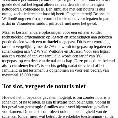
goede doel zal het legaat alleen aanvaarden als het ontvangen
nettobedrag voldoende is. Een simulatie met een notaris is dus
nuttig, zodat iedereen er baat bij heeft. Opgelet: terwijl Brussel en
Wallonië nog een fiscaal voordeel toekennen voor legaten in paren,
is dat in Vlaanderen sinds 1 juli 2021 niet meer het geval.
Maar er bestaan andere oplossingen voor een erflater zonder
rechtstreekse erfgenamen: op legaten en schenkingen aan gekozen
goede doelen wordt een
nultarief
toegepast. Dit is een voordelig
tarief in vergelijking met de 7% die wordt toegepast op legaten en
schenkingen aan VZW’s in Wallonië en Brussel. Voor een legaat
aan een vriend of een ver familielid wordt een tarief van 3%
toegepast op een deel van de nalatenschap. Deze procedure, bekend
als “
vriendenerfenis
“, is slechts geldig nadat de vriend of het
familielid in het testament is opgenomen en voor een bedrag van
maximaal 15.000 euro.
Tot slot, vergeet de notaris niet
Hoewel het in bepaalde gevallen mogelijk is om zonder notaris te
schenken of na te laten, is zijn
bijstand
toch belangrijk, vooral in
het geval van
gemengde families
waar veel bijzondere gevallen
voorkomen. De notaris controleert ook de hoedanigheid van de
schenker (onder meer wat betreft de werkelijke toestemming) en de