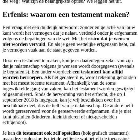
die weg? Wat zijn de belangrijkste opties? We leggen het uit.
Erfenis: waarom een testament maken?
Een vraag met een duidelijk antwoord: zonder enige actie van jouw
kant wordt het vermogen dat je nalaat, verdeeld onder je erfgenamen
volgens de bepalingen van de wet. Met het
risico dat je wensen
niet worden vervuld
. En als je geen wettelijke erfgenaam hebt, zal
je vermogen vaak aan de staat gegeven worden.
Door een testament te maken, kan je er daarentegen zeker van zijn
dat je nalatenschap volgens je wensen wordt doorgegeven (evenals
je begrafenis). Een ander voordeel:
een testament kan altijd
worden herroepen
. Als het gedateerd is, wordt rekening gehouden
met het meest recente testament. Afhankelijk van de soms
ingewikkelde gang van zaken, kan het testament worden gewijzigd
of geannuleerd. Sinds de hervorming van het erfrecht, die op 1
september 2018 is ingegaan, kan je vrij beschikken over het
beschikbare deel, dus de helft van je nalatenschap. De andere helft
wordt gereserveerd voor de gereserveerde erfgenamen, die je niet
kunt uitsluiten (kinderen, kleinkinderen of niet-gescheiden
echtgenoot).
Je kan dit
testament ook zelf opstellen
(holografisch testament),
maar deze oplossing is niet de veiligste wat betreft de toepassing