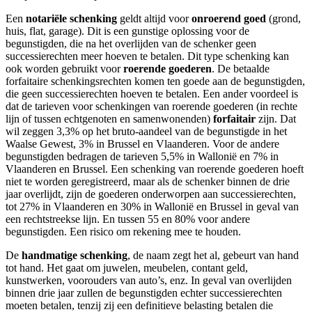
Een
notariële schenking
geldt altijd voor
onroerend goed
(grond,
huis, flat, garage). Dit is een gunstige oplossing voor de
begunstigden, die na het overlijden van de schenker geen
successierechten meer hoeven te betalen. Dit type schenking kan
ook worden gebruikt voor
roerende goederen
. De betaalde
forfaitaire schenkingsrechten komen ten goede aan de begunstigden,
die geen successierechten hoeven te betalen. Een ander voordeel is
dat de tarieven voor schenkingen van roerende goederen (in rechte
lijn of tussen echtgenoten en samenwonenden)
forfaitair
zijn. Dat
wil zeggen 3,3% op het bruto-aandeel van de begunstigde in het
Waalse Gewest, 3% in Brussel en Vlaanderen. Voor de andere
begunstigden bedragen de tarieven 5,5% in Wallonië en 7% in
Vlaanderen en Brussel. Een schenking van roerende goederen hoeft
niet te worden geregistreerd, maar als de schenker binnen de drie
jaar overlijdt, zijn de goederen onderworpen aan successierechten,
tot 27% in Vlaanderen en 30% in Wallonië en Brussel in geval van
een rechtstreekse lijn. En tussen 55 en 80% voor andere
begunstigden. Een risico om rekening mee te houden.
De
handmatige schenking
, de naam zegt het al, gebeurt van hand
tot hand. Het gaat om juwelen, meubelen, contant geld,
kunstwerken, voorouders van auto’s, enz. In geval van overlijden
binnen drie jaar zullen de begunstigden echter successierechten
moeten betalen, tenzij zij een definitieve belasting betalen die