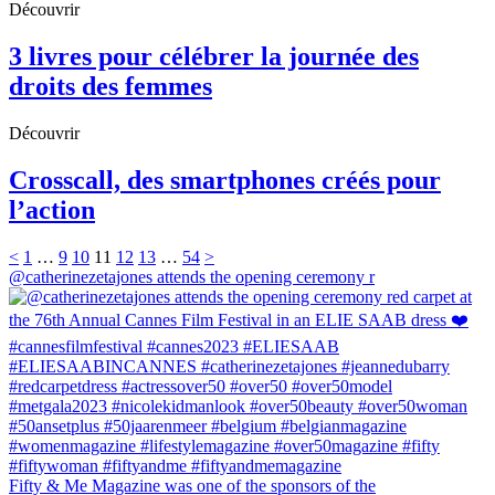
Découvrir
3 livres pour célébrer la journée des
droits des femmes
Découvrir
Crosscall, des smartphones créés pour
l’action
<
1
…
9
10
11
12
13
…
54
>
@catherinezetajones attends the opening ceremony r
Fifty & Me Magazine was one of the sponsors of the