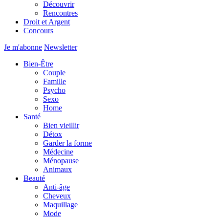
Découvrir
Rencontres
Droit et Argent
Concours
Je m'abonne
Newsletter
Bien-Être
Couple
Famille
Psycho
Sexo
Home
Santé
Bien vieillir
Détox
Garder la forme
Médecine
Ménopause
Animaux
Beauté
Anti-âge
Cheveux
Maquillage
Mode