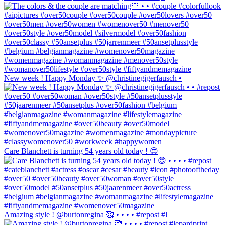
New week ! Happy Monday ✨ @christinegigerfausch •
Care Blanchett is turning 54 years old today ! 😍
Amazing style ! @burtonregina 🥰 • • • • #repost #l