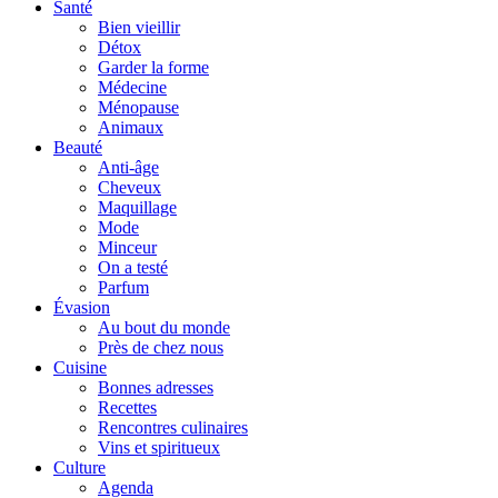
Santé
Bien vieillir
Détox
Garder la forme
Médecine
Ménopause
Animaux
Beauté
Anti-âge
Cheveux
Maquillage
Mode
Minceur
On a testé
Parfum
Évasion
Au bout du monde
Près de chez nous
Cuisine
Bonnes adresses
Recettes
Rencontres culinaires
Vins et spiritueux
Culture
Agenda