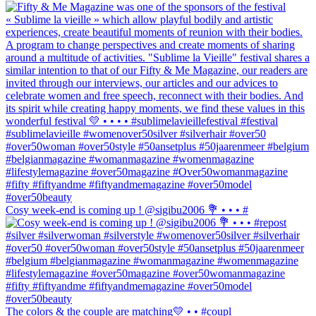
Cosy week-end is coming up ! @sigibu2006 💐 • • • #
The colors & the couple are matching💛 • • #coupl