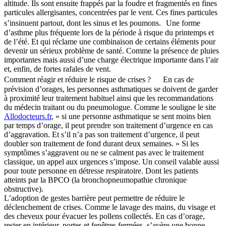
altitude. Ils sont ensuite frappés par la foudre et fragmentés en fines
particules allergisantes, concentrées par le vent. Ces fines particules
s’insinuent partout, dont les sinus et les poumons. Une forme
d’asthme plus fréquente lors de la période à risque du printemps et
de l’été. Et qui réclame une combinaison de certains éléments pour
devenir un sérieux problème de santé. Comme la présence de pluies
importantes mais aussi d’une charge électrique importante dans l’air
et, enfin, de fortes rafales de vent.
Comment réagir et réduire le risque de crises ? En cas de
prévision d’orages, les personnes asthmatiques se doivent de garder
à proximité leur traitement habituel ainsi que les recommandations
du médecin traitant ou du pneumologue. Comme le souligne le site
Allodocteurs.fr
, « si une personne asthmatique se sent moins bien
par temps d’orage, il peut prendre son traitement d’urgence en cas
d’aggravation. Et s’il n’a pas son traitement d’urgence, il peut
doubler son traitement de fond durant deux semaines. » Si les
symptômes s’aggravent ou ne se calment pas avec le traitement
classique, un appel aux urgences s’impose. Un conseil valable aussi
pour toute personne en détresse respiratoire. Dont les patients
atteints par la BPCO (la bronchopneumopathie chronique
obstructive).
L’adoption de gestes barrière peut permettre de réduire le
déclenchement de crises. Comme le lavage des mains, du visage et
des cheveux pour évacuer les pollens collectés. En cas d’orage,
rester en intérieur, portes et fenêtres fermées, s’avère une bonne