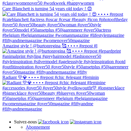
Care Blanchett is turning 54 years old today ! 😍
Amazing style ! @burtonregina 🥰 • • • • #repost #l
Radiant 💛💎 • • • • #repost #chic #elegant #feminin
Suivez-nous
Abonnement