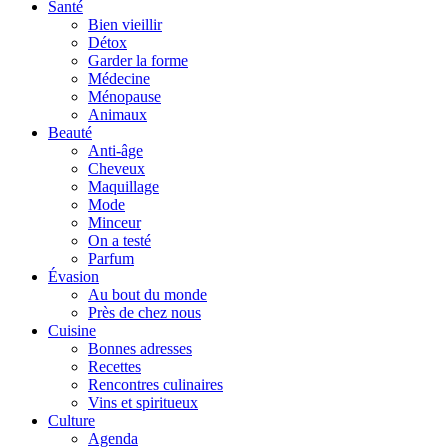
Santé
Bien vieillir
Détox
Garder la forme
Médecine
Ménopause
Animaux
Beauté
Anti-âge
Cheveux
Maquillage
Mode
Minceur
On a testé
Parfum
Évasion
Au bout du monde
Près de chez nous
Cuisine
Bonnes adresses
Recettes
Rencontres culinaires
Vins et spiritueux
Culture
Agenda