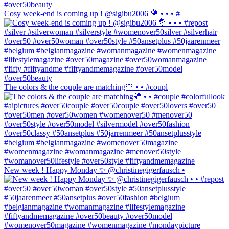
Cosy week-end is coming up ! @sigibu2006 💐 • • • #
The colors & the couple are matching💛 • • #coupl
New week ! Happy Monday ✨ @christinegigerfausch •