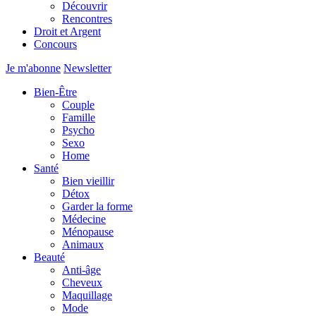
Découvrir
Rencontres
Droit et Argent
Concours
Je m'abonne
Newsletter
Bien-Être
Couple
Famille
Psycho
Sexo
Home
Santé
Bien vieillir
Détox
Garder la forme
Médecine
Ménopause
Animaux
Beauté
Anti-âge
Cheveux
Maquillage
Mode