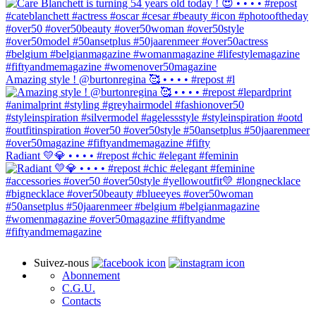
Amazing style ! @burtonregina 🥰 • • • • #repost #l
Radiant 💛💎 • • • • #repost #chic #elegant #feminin
Suivez-nous
Abonnement
C.G.U.
Contacts