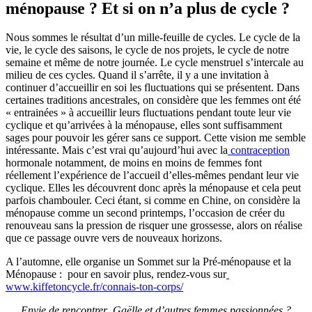
ménopause ? Et si on n’a plus de cycle ?
Nous sommes le résultat d’un mille-feuille de cycles. Le cycle de la
vie, le cycle des saisons, le cycle de nos projets, le cycle de notre
semaine et même de notre journée. Le cycle menstruel s’intercale au
milieu de ces cycles. Quand il s’arrête, il y a une invitation à
continuer d’accueillir en soi les fluctuations qui se présentent. Dans
certaines traditions ancestrales, on considère que les femmes ont été
« entrainées » à accueillir leurs fluctuations pendant toute leur vie
cyclique et qu’arrivées à la ménopause, elles sont suffisamment
sages pour pouvoir les gérer sans ce support. Cette vision me semble
intéressante. Mais c’est vrai qu’aujourd’hui avec la
contraception
hormonale notamment, de moins en moins de femmes font
réellement l’expérience de l’accueil d’elles-mêmes pendant leur vie
cyclique. Elles les découvrent donc après la ménopause et cela peut
parfois chambouler. Ceci étant, si comme en Chine, on considère la
ménopause comme un second printemps, l’occasion de créer du
renouveau sans la pression de risquer une grossesse, alors on réalise
que ce passage ouvre vers de nouveaux horizons.
A l’automne, elle organise un Sommet sur la Pré-ménopause et la
Ménopause : pour en savoir plus, rendez-vous sur
www.kiffetoncycle.fr/connais-ton-corps/
Envie de rencontrer Gaëlle et d’autres femmes passionnées ?