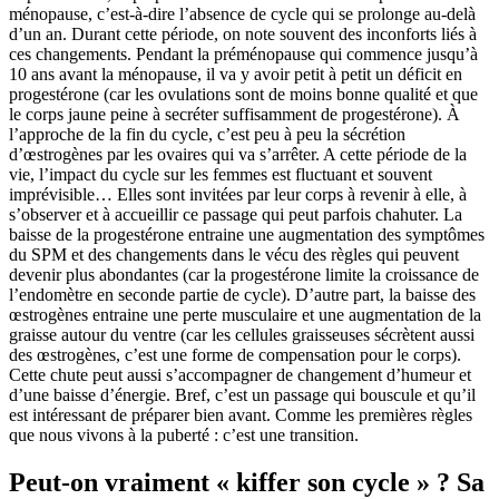
ménopause, c’est-à-dire l’absence de cycle qui se prolonge au-delà
d’un an. Durant cette période, on note souvent des inconforts liés à
ces changements. Pendant la préménopause qui commence jusqu’à
10 ans avant la ménopause, il va y avoir petit à petit un déficit en
progestérone (car les ovulations sont de moins bonne qualité et que
le corps jaune peine à secréter suffisamment de progestérone). À
l’approche de la fin du cycle, c’est peu à peu la sécrétion
d’œstrogènes par les ovaires qui va s’arrêter. A cette période de la
vie, l’impact du cycle sur les femmes est fluctuant et souvent
imprévisible… Elles sont invitées par leur corps à revenir à elle, à
s’observer et à accueillir ce passage qui peut parfois chahuter. La
baisse de la progestérone entraine une augmentation des symptômes
du SPM et des changements dans le vécu des règles qui peuvent
devenir plus abondantes (car la progestérone limite la croissance de
l’endomètre en seconde partie de cycle). D’autre part, la baisse des
œstrogènes entraine une perte musculaire et une augmentation de la
graisse autour du ventre (car les cellules graisseuses sécrètent aussi
des œstrogènes, c’est une forme de compensation pour le corps).
Cette chute peut aussi s’accompagner de changement d’humeur et
d’une baisse d’énergie. Bref, c’est un passage qui bouscule et qu’il
est intéressant de préparer bien avant. Comme les premières règles
que nous vivons à la puberté : c’est une transition.
Peut-on vraiment « kiffer son cycle » ? Sa