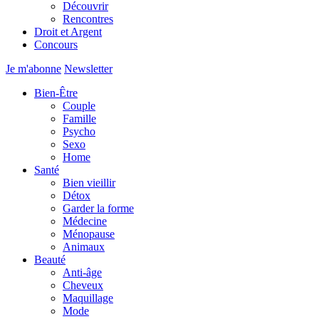
Découvrir
Rencontres
Droit et Argent
Concours
Je m'abonne
Newsletter
Bien-Être
Couple
Famille
Psycho
Sexo
Home
Santé
Bien vieillir
Détox
Garder la forme
Médecine
Ménopause
Animaux
Beauté
Anti-âge
Cheveux
Maquillage
Mode