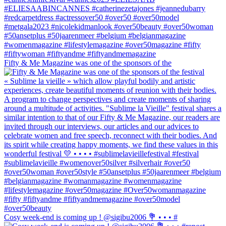
Fifty & Me Magazine was one of the sponsors of the
Cosy week-end is coming up ! @sigibu2006 💐 • • • #