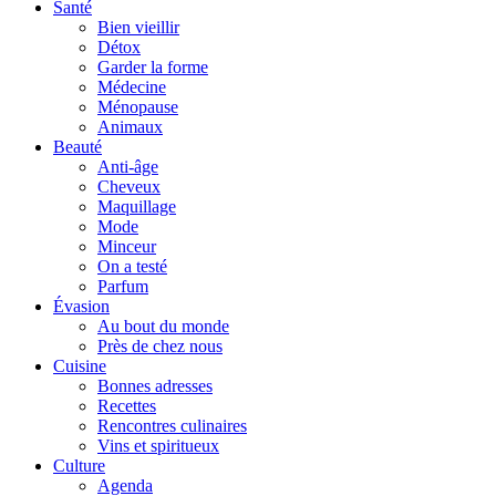
Santé
Bien vieillir
Détox
Garder la forme
Médecine
Ménopause
Animaux
Beauté
Anti-âge
Cheveux
Maquillage
Mode
Minceur
On a testé
Parfum
Évasion
Au bout du monde
Près de chez nous
Cuisine
Bonnes adresses
Recettes
Rencontres culinaires
Vins et spiritueux
Culture
Agenda