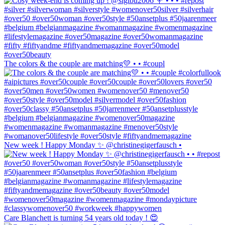
The colors & the couple are matching💛 • • #coupl
New week ! Happy Monday ✨ @christinegigerfausch •
Care Blanchett is turning 54 years old today ! 😍