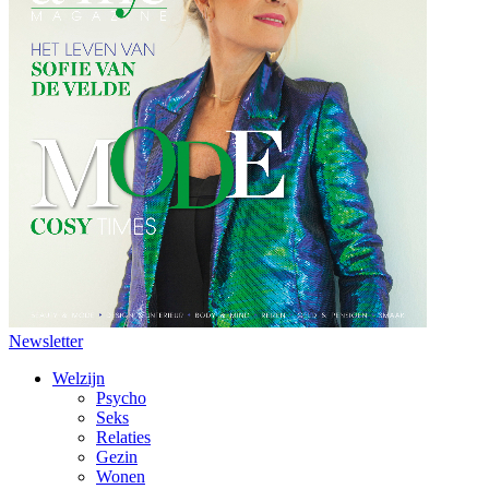
Newsletter
Welzijn
Psycho
Seks
Relaties
Gezin
Wonen