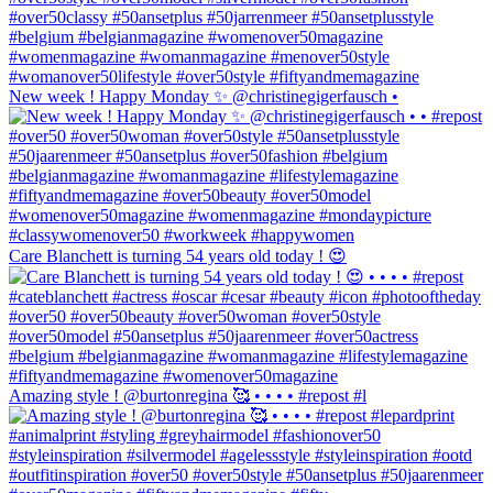
New week ! Happy Monday ✨ @christinegigerfausch •
Care Blanchett is turning 54 years old today ! 😍
Amazing style ! @burtonregina 🥰 • • • • #repost #l