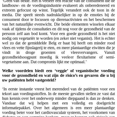
‘Geen van beide. Het is veeleer een reactie van de consument die de
landbouw- en de voedingsindustrie evalueert als onberedeneerd en
extreem gefocust op winst. Tegelijk verandert ook de toon in de
media. Die speelt steeds nadrukkelijker in op de emoties bij de
consument door te focussen op dierenactivisten en het beschermen
van het natuurlijke evenwicht. Die beide elementen wisselen elkaar
vaak af tijdens de consultaties en dit nog voor de gezondheid van de
persoon zelf aan bod komt. Voor een goede gezondheid is het niet
nodig om vegetariër te worden (en zeker niet veganist). Het is echter
wel zo dat de gemiddelde Belg er baat bij heeft om minder rood
vlees en vette fijnslagerij te eten, en meer plantaardige eiwitten die je
vindt in droge groenten of vleesvervangers. Vanuit
gezondheidsoogpunt moedig ik veeleer flexitarisme of semi-
vegetarisme aan. Dat compromis lijkt me optimaal.’
Welke voordelen biedt een ‘veggie’ of veganistische voeding
voor de gezondheid en wat zijn de risico’s en gevaren die u bij
uw patiënten hebt vastgesteld?
‘In eerste instantie vreest het merendeel van de patiënten voor een
tekort aan voedingsstoffen. In de meeste gevallen stellen ze vast dat
hun kennis over het onderwerp minder diepgaand is dan ze denken.
Vandaar dat wij helpen met een volledig en doelgericht
informatiepakket. Over het algemeen is een meer plantaardige
voeding beter voor het cardiovasculair systeem, het voorkomen van