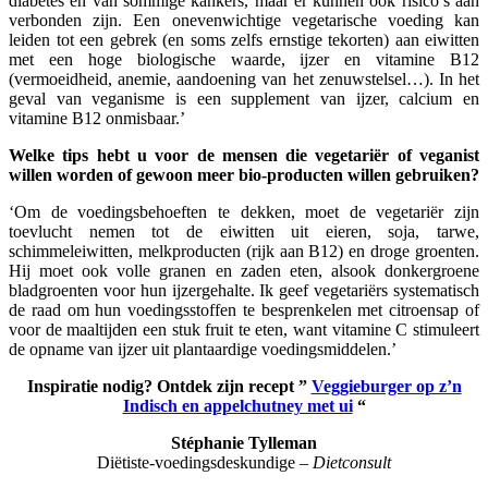
diabetes en van sommige kankers, maar er kunnen ook risico’s aan
verbonden zijn. Een onevenwichtige vegetarische voeding kan
leiden tot een gebrek (en soms zelfs ernstige tekorten) aan eiwitten
met een hoge biologische waarde, ijzer en vitamine B12
(vermoeidheid, anemie, aandoening van het zenuwstelsel…). In het
geval van veganisme is een supplement van ijzer, calcium en
vitamine B12 onmisbaar.’
Welke tips hebt u voor de mensen die vegetariër of veganist
willen worden of gewoon meer bio-producten willen gebruiken?
‘Om de voedingsbehoeften te dekken, moet de vegetariër zijn
toevlucht nemen tot de eiwitten uit eieren, soja, tarwe,
schimmeleiwitten, melkproducten (rijk aan B12) en droge groenten.
Hij moet ook volle granen en zaden eten, alsook donkergroene
bladgroenten voor hun ijzergehalte. Ik geef vegetariërs systematisch
de raad om hun voedingsstoffen te besprenkelen met citroensap of
voor de maaltijden een stuk fruit te eten, want vitamine C stimuleert
de opname van ijzer uit plantaardige voedingsmiddelen.’
Inspiratie nodig? Ontdek zijn recept ”
Veggieburger op z’n
Indisch en appelchutney met ui
“
Stéphanie Tylleman
Diëtiste-voedingsdeskundige –
Dietconsult