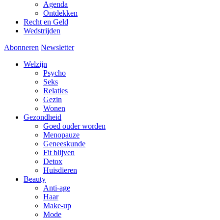
Agenda
Ontdekken
Recht en Geld
Wedstrijden
Abonneren
Newsletter
Welzijn
Psycho
Seks
Relaties
Gezin
Wonen
Gezondheid
Goed ouder worden
Menopauze
Geneeskunde
Fit blijven
Detox
Huisdieren
Beauty
Anti-age
Haar
Make-up
Mode