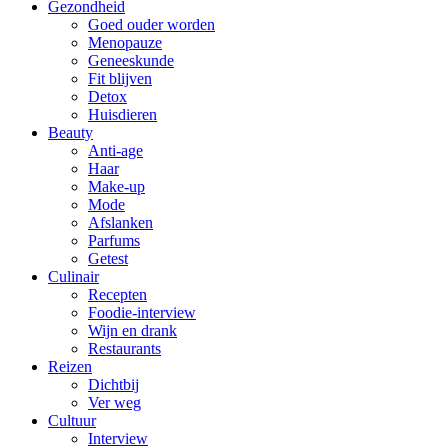
Gezondheid
Goed ouder worden
Menopauze
Geneeskunde
Fit blijven
Detox
Huisdieren
Beauty
Anti-age
Haar
Make-up
Mode
Afslanken
Parfums
Getest
Culinair
Recepten
Foodie-interview
Wijn en drank
Restaurants
Reizen
Dichtbij
Ver weg
Cultuur
Interview