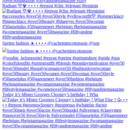
Radiant 💛💎 • • • • #repost #chic #elegant #feminin
Spring fashion ☀️ • • • • @cachemirecotonsoie @sop
Today it’s Mister Georges Clooney’s birthday ! Wha