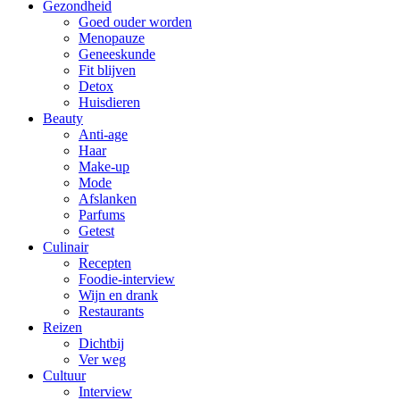
Gezondheid
Goed ouder worden
Menopauze
Geneeskunde
Fit blijven
Detox
Huisdieren
Beauty
Anti-age
Haar
Make-up
Mode
Afslanken
Parfums
Getest
Culinair
Recepten
Foodie-interview
Wijn en drank
Restaurants
Reizen
Dichtbij
Ver weg
Cultuur
Interview