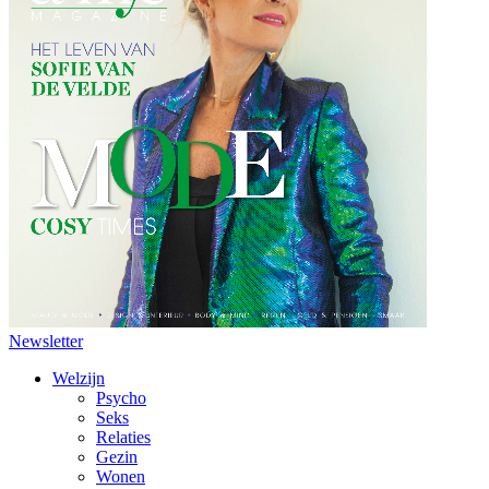
Newsletter
Welzijn
Psycho
Seks
Relaties
Gezin
Wonen