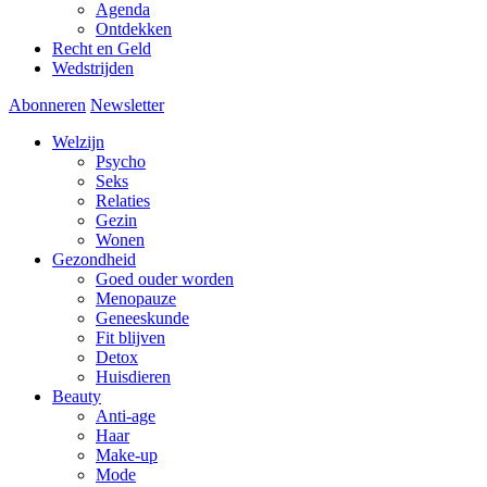
Agenda
Ontdekken
Recht en Geld
Wedstrijden
Abonneren
Newsletter
Welzijn
Psycho
Seks
Relaties
Gezin
Wonen
Gezondheid
Goed ouder worden
Menopauze
Geneeskunde
Fit blijven
Detox
Huisdieren
Beauty
Anti-age
Haar
Make-up
Mode