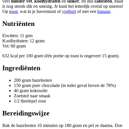
veel
minder vet
,
koolhydraten
en
suiker
, en dus
calorieën
, maar
is nog steeds dik en smeuïg. Je kunt het letterlijk overal op smeren!
Op
toast
, wat in je havermout of
yoghurt
of met een
banaan
.
Nutriënten
Eiwitten: 11 grm
Koolhydraten: 12 gram
Vet: 60 gram
632 kcal per 100 gram (één portie op toast is ongeveer 15 gram).
Ingrediënten
200 gram hazelnoten
150 gram pure chocolade (in ieder geval boven de 78%)
40 gram kokosolie
Zoetstof naar smaak
1/2 theelepel zout
Bereidingswijze
Bak de hazelnoten 10 minuten op 180 gram en pel ze daarna. Doe