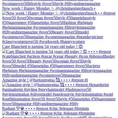
New week ! Happy Monday ✨ @christinegigerfausch •
Care Blanchett is turning 54 years old today ! 😍
Amazing style ! @burtonregina 🥰 • • • • #repost #l
Radiant 💛💎 • • • • #repost #chic #elegant #feminin