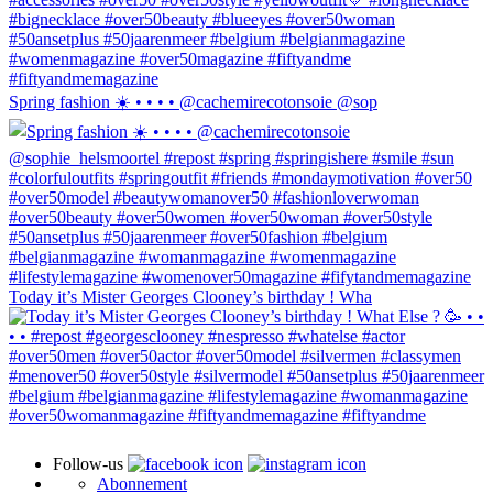
Spring fashion ☀️ • • • • @cachemirecotonsoie @sop
Today it’s Mister Georges Clooney’s birthday ! Wha
Follow-us
Abonnement