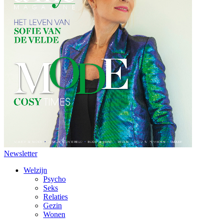
Newsletter
Welzijn
Psycho
Seks
Relaties
Gezin
Wonen