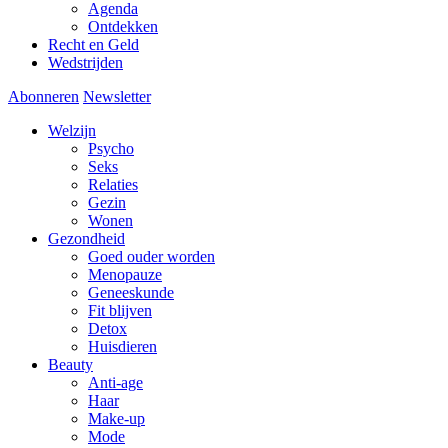
Agenda
Ontdekken
Recht en Geld
Wedstrijden
Abonneren
Newsletter
Welzijn
Psycho
Seks
Relaties
Gezin
Wonen
Gezondheid
Goed ouder worden
Menopauze
Geneeskunde
Fit blijven
Detox
Huisdieren
Beauty
Anti-age
Haar
Make-up
Mode