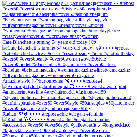
Care Blanchett is turning 54 years old today ! 😍
Amazing style ! @burtonregina 🥰 • • • • #repost #l
Radiant 💛💎 • • • • #repost #chic #elegant #feminin