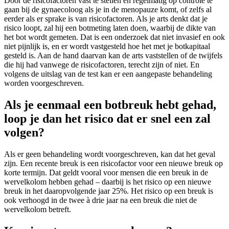
Door de risicofactoren vast te stellen en regelmatig op controle te
gaan bij de gynaecoloog als je in de menopauze komt, of zelfs al
eerder als er sprake is van risicofactoren. Als je arts denkt dat je
risico loopt, zal hij een botmeting laten doen, waarbij de dikte van
het bot wordt gemeten. Dat is een onderzoek dat niet invasief en ook
niet pijnlijk is, en er wordt vastgesteld hoe het met je botkapitaal
gesteld is. Aan de hand daarvan kan de arts vaststellen of de twijfels
die hij had vanwege de risicofactoren, terecht zijn of niet. En
volgens de uitslag van de test kan er een aangepaste behandeling
worden voorgeschreven.
Als je eenmaal een botbreuk hebt gehad,
loop je dan het risico dat er snel een zal
volgen?
Als er geen behandeling wordt voorgeschreven, kan dat het geval
zijn. Een recente breuk is een risicofactor voor een nieuwe breuk op
korte termijn. Dat geldt vooral voor mensen die een breuk in de
wervelkolom hebben gehad – daarbij is het risico op een nieuwe
breuk in het daaropvolgende jaar 25%. Het risico op een breuk is
ook verhoogd in de twee à drie jaar na een breuk die niet de
wervelkolom betreft.