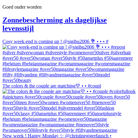
Goed ouder worden
Zonnebescherming als dagelijkse
levensstijl
Cosy week-end is coming up ! @sigibu2006 💐 • • • #
The colors & the couple are matching💛 • • #coupl
New week ! Happy Monday ✨ @christinegigerfausch •