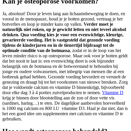
Kan je osteoporose voorkomen?
Ja, absoluut! Door je leven lang aan lichaamsbeweging te doen, en
vooral in de menopauze, houd je je botten gezond, vertraag je het
botverlies en loop je minder kans op vallen.
Verder moet je
natuurlijk niet roken, op je gewicht letten en niet teveel alcohol
drinken. Qua voeding kies je voor een evenwichtige, kleurige,
gevarieerde voeding. Het is vastgesteld dat gezonde voeding
tijdens de kinderjaren en in de tienertijd bijdraagt tot de
optimale conditie van de botmassa
, zodat er in de loop van het
leven minder risico is op osteoporose. Maar ook voor je botten geldt
dat het nooit te laat is: een evenwichtig dieet is ook bijzonder
belangrijk om de botmassa en de botweerstand te behouden bij
jonge en oudere volwassenen, met inbegrip van mensen die al een
botbreuk gehad hebben. Gezonde voeding bevordert en versnelt de
genezing en draagt bij tot het voorkomen van nieuwe breuken. Zorg
dat je voldoende calcium en vitamine D binnenkrijgt, bijvoorbeeld
door elke dag 3 à 4 porties zuivelproducten te nemen.
Vitamine D
krijg je binnen door blootstelling aan de zon of door vette vis
(sardines, haring…) te eten. De dagelijkse aanbevolen hoeveelheid
is 1000 mg calcium en 800 I.U vitamine D3. Haal je dat niet, dan is
het een goed idee om supplementen met calcium en vitamine D te
gebruiken.