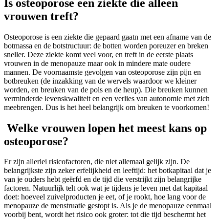
Is osteoporose een ziekte die alleen
vrouwen treft?
Osteoporose is een ziekte die gepaard gaatn met een afname van de
botmassa en de botstructuur: de botten worden poreuzer en breken
sneller. Deze ziekte komt veel voor, en treft in de eerste plaats
vrouwen in de menopauze maar ook in mindere mate oudere
mannen. De voornaamste gevolgen van osteoporose zijn pijn en
botbreuken (de inzakking van de wervels waardoor we kleiner
worden, en breuken van de pols en de heup). Die breuken kunnen
verminderde levenskwaliteit en een verlies van autonomie met zich
meebrengen. Dus is het heel belangrijk om breuken te voorkomen!
Welke vrouwen lopen het meest kans op
osteoporose?
Er zijn allerlei risicofactoren, die niet allemaal gelijk zijn. De
belangrijkste zijn zeker erfelijkheid en leeftijd: het botkapitaal dat je
van je ouders hebt geërfd en de tijd die verstrijkt zijn belangrijke
factoren. Natuurlijk telt ook wat je tijdens je leven met dat kapitaal
doet: hoeveel zuivelproducten je eet, of je rookt, hoe lang voor de
menopauze de menstruatie gestopt is. Als je de menopauze eenmaal
voorbij bent, wordt het risico ook groter: tot die tijd beschermt het