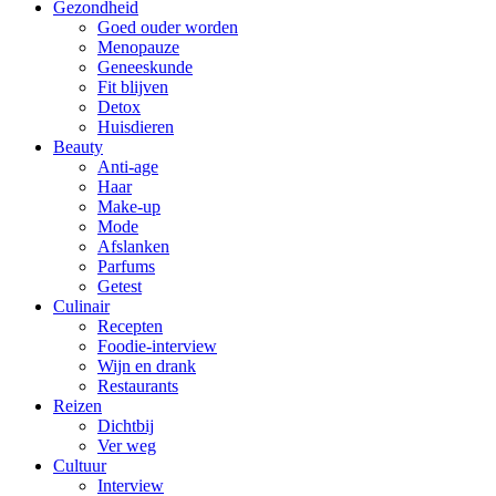
Gezondheid
Goed ouder worden
Menopauze
Geneeskunde
Fit blijven
Detox
Huisdieren
Beauty
Anti-age
Haar
Make-up
Mode
Afslanken
Parfums
Getest
Culinair
Recepten
Foodie-interview
Wijn en drank
Restaurants
Reizen
Dichtbij
Ver weg
Cultuur
Interview