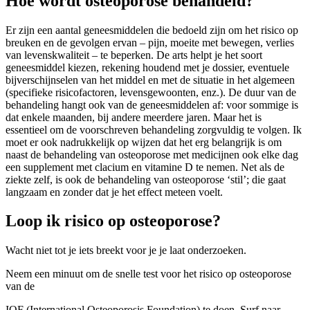
Hoe wordt osteoporose behandeld?
Er zijn een aantal geneesmiddelen die bedoeld zijn om het risico op
breuken en de gevolgen ervan – pijn, moeite met bewegen, verlies
van levenskwaliteit – te beperken. De arts helpt je het soort
geneesmiddel kiezen, rekening houdend met je dossier, eventuele
bijverschijnselen van het middel en met de situatie in het algemeen
(specifieke risicofactoren, levensgewoonten, enz.). De duur van de
behandeling hangt ook van de geneesmiddelen af: voor sommige is
dat enkele maanden, bij andere meerdere jaren. Maar het is
essentieel om de voorschreven behandeling zorgvuldig te volgen. Ik
moet er ook nadrukkelijk op wijzen dat het erg belangrijk is om
naast de behandeling van osteoporose met medicijnen ook elke dag
een supplement met clacium en vitamine D te nemen. Net als de
ziekte zelf, is ook de behandeling van osteoporose ‘stil’; die gaat
langzaam en zonder dat je het effect meteen voelt.
Loop ik risico op osteoporose?
Wacht niet tot je iets breekt voor je je laat onderzoeken.
Neem een minuut om de snelle test voor het risico op osteoporose
van de
IOF (International Osteoporosis Foundation) te doen. Surf naar