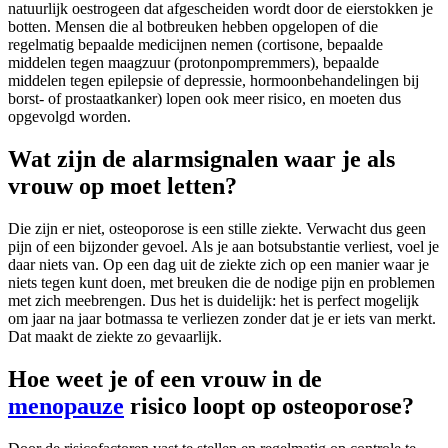
natuurlijk oestrogeen dat afgescheiden wordt door de eierstokken je
botten. Mensen die al botbreuken hebben opgelopen of die
regelmatig bepaalde medicijnen nemen (cortisone, bepaalde
middelen tegen maagzuur (protonpompremmers), bepaalde
middelen tegen epilepsie of depressie, hormoonbehandelingen bij
borst- of prostaatkanker) lopen ook meer risico, en moeten dus
opgevolgd worden.
Wat zijn de alarmsignalen waar je als
vrouw op moet letten?
Die zijn er niet, osteoporose is een stille ziekte. Verwacht dus geen
pijn of een bijzonder gevoel. Als je aan botsubstantie verliest, voel je
daar niets van. Op een dag uit de ziekte zich op een manier waar je
niets tegen kunt doen, met breuken die de nodige pijn en problemen
met zich meebrengen. Dus het is duidelijk: het is perfect mogelijk
om jaar na jaar botmassa te verliezen zonder dat je er iets van merkt.
Dat maakt de ziekte zo gevaarlijk.
Hoe weet je of een vrouw in de
menopauze
risico loopt op osteoporose?