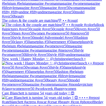
The colors & the couple are matching💛 • • #coupl
New week ! Happy Monday ✨ @christinegigerfausch •
Care Blanchett is turning 54 years old today ! 😍