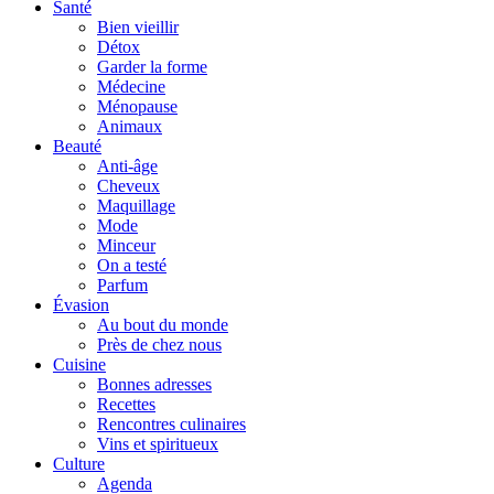
Santé
Bien vieillir
Détox
Garder la forme
Médecine
Ménopause
Animaux
Beauté
Anti-âge
Cheveux
Maquillage
Mode
Minceur
On a testé
Parfum
Évasion
Au bout du monde
Près de chez nous
Cuisine
Bonnes adresses
Recettes
Rencontres culinaires
Vins et spiritueux
Culture
Agenda