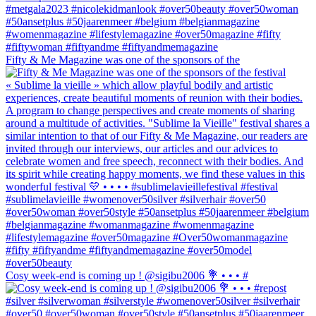
Fifty & Me Magazine was one of the sponsors of the
Cosy week-end is coming up ! @sigibu2006 💐 • • • #