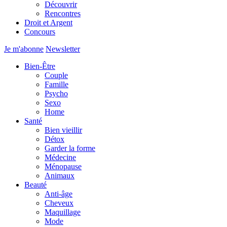
Découvrir
Rencontres
Droit et Argent
Concours
Je m'abonne
Newsletter
Bien-Être
Couple
Famille
Psycho
Sexo
Home
Santé
Bien vieillir
Détox
Garder la forme
Médecine
Ménopause
Animaux
Beauté
Anti-âge
Cheveux
Maquillage
Mode