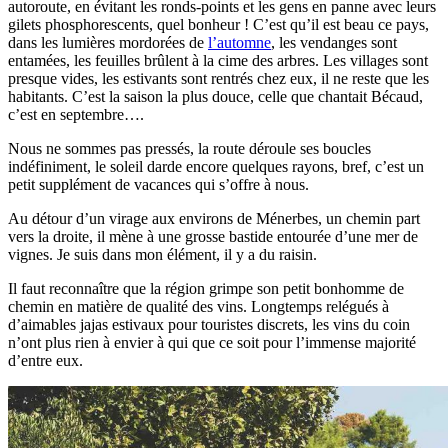
autoroute, en évitant les ronds-points et les gens en panne avec leurs
gilets phosphorescents, quel bonheur ! C’est qu’il est beau ce pays,
dans les lumières mordorées de
l’automne
, les vendanges sont
entamées, les feuilles brûlent à la cime des arbres. Les villages sont
presque vides, les estivants sont rentrés chez eux, il ne reste que les
habitants. C’est la saison la plus douce, celle que chantait Bécaud,
c’est en septembre….
Nous ne sommes pas pressés, la route déroule ses boucles
indéfiniment, le soleil darde encore quelques rayons, bref, c’est un
petit supplément de vacances qui s’offre à nous.
Au détour d’un virage aux environs de Ménerbes, un chemin part
vers la droite, il mène à une grosse bastide entourée d’une mer de
vignes. Je suis dans mon élément, il y a du raisin.
Il faut reconnaître que la région grimpe son petit bonhomme de
chemin en matière de qualité des vins. Longtemps relégués à
d’aimables jajas estivaux pour touristes discrets, les vins du coin
n’ont plus rien à envier à qui que ce soit pour l’immense majorité
d’entre eux.