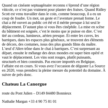
Quand un cinéaste septuagénaire reconnu s’éprend d’une région
viticole, ce n’est pas vraiment pour planter des fraises. Quand Ridley
Scott est venu travailler dans le coin, comme beaucoup, il a eu un
coup de foudre. Un mot, un geste et l’aventure prenait forme. Le
chai a été ouvert au public cet été et il mérite presque à lui seul le
déplacement. D’autant plus si vous êtes cinéphile. La mise en scène
du bâtiment est soignée, c’est le moins que je puisse en dire. C’est
tiré au cordeau, lumineux, aérien presque. Et entre les cuves, les
barriques, dans les espaces plus généraux, se trouvent des éléments
de décors, des costumes, issus des plus grands films du maître.
L’œuf d’
Alien
trône dans le chai à barriques. C’est surprenant au
départ, ensuite le mélange des deux mondes est super bien opéré et
vaut le déplacement. Les vins sont rouges, plutôt puissants,
structurés et bien construits. Pas encore importés en Belgique,
l’affaire est en cours. Si vous avez l’occasion de déguster La Source
en 2020, vous prendrez la pleine mesure du potentiel du domaine. À
suivre de près donc.
Chateau La Canorgue
route du Pont Julien – D149 84480 Bonnieux
Nathalie Margan +33 4 90 75 81 01