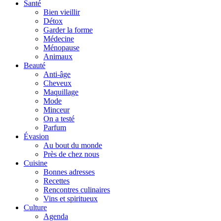
Santé
Bien vieillir
Détox
Garder la forme
Médecine
Ménopause
Animaux
Beauté
Anti-âge
Cheveux
Maquillage
Mode
Minceur
On a testé
Parfum
Évasion
Au bout du monde
Près de chez nous
Cuisine
Bonnes adresses
Recettes
Rencontres culinaires
Vins et spiritueux
Culture
Agenda