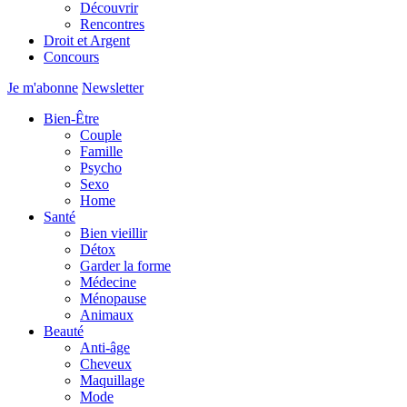
Découvrir
Rencontres
Droit et Argent
Concours
Je m'abonne
Newsletter
Bien-Être
Couple
Famille
Psycho
Sexo
Home
Santé
Bien vieillir
Détox
Garder la forme
Médecine
Ménopause
Animaux
Beauté
Anti-âge
Cheveux
Maquillage
Mode