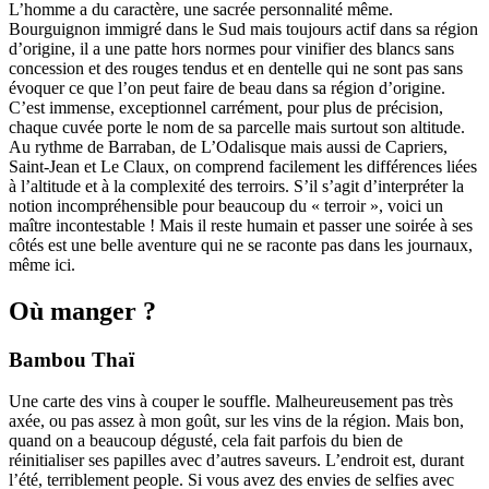
L’homme a du caractère, une sacrée personnalité même.
Bourguignon immigré dans le Sud mais toujours actif dans sa région
d’origine, il a une patte hors normes pour vinifier des blancs sans
concession et des rouges tendus et en dentelle qui ne sont pas sans
évoquer ce que l’on peut faire de beau dans sa région d’origine.
C’est immense, exceptionnel carrément, pour plus de précision,
chaque cuvée porte le nom de sa parcelle mais surtout son altitude.
Au rythme de Barraban, de L’Odalisque mais aussi de Capriers,
Saint-Jean et Le Claux, on comprend facilement les différences liées
à l’altitude et à la complexité des terroirs. S’il s’agit d’interpréter la
notion incompréhensible pour beaucoup du « terroir », voici un
maître incontestable ! Mais il reste humain et passer une soirée à ses
côtés est une belle aventure qui ne se raconte pas dans les journaux,
même ici.
Où manger ?
Bambou Thaï
Une carte des vins à couper le souffle. Malheureusement pas très
axée, ou pas assez à mon goût, sur les vins de la région. Mais bon,
quand on a beaucoup dégusté, cela fait parfois du bien de
réinitialiser ses papilles avec d’autres saveurs. L’endroit est, durant
l’été, terriblement people. Si vous avez des envies de selfies avec