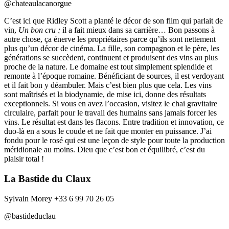
@chateaulacanorgue
C’est ici que Ridley Scott a planté le décor de son film qui parlait de
vin,
Un bon cru ;
il a fait mieux dans sa carrière… Bon passons à
autre chose, ça énerve les propriétaires parce qu’ils sont nettement
plus qu’un décor de cinéma. La fille, son compagnon et le père, les
générations se succèdent, continuent et produisent des vins au plus
proche de la nature. Le domaine est tout simplement splendide et
remonte à l’époque romaine. Bénéficiant de sources, il est verdoyant
et il fait bon y déambuler. Mais c’est bien plus que cela. Les vins
sont maîtrisés et la biodynamie, de mise ici, donne des résultats
exceptionnels. Si vous en avez l’occasion, visitez le chai gravitaire
circulaire, parfait pour le travail des humains sans jamais forcer les
vins. Le résultat est dans les flacons. Entre tradition et innovation, ce
duo-là en a sous le coude et ne fait que monter en puissance. J’ai
fondu pour le rosé qui est une leçon de style pour toute la production
méridionale au moins. Dieu que c’est bon et équilibré, c’est du
plaisir total !
La Bastide du Claux
Sylvain Morey +33 6 99 70 26 05
@bastideduclau