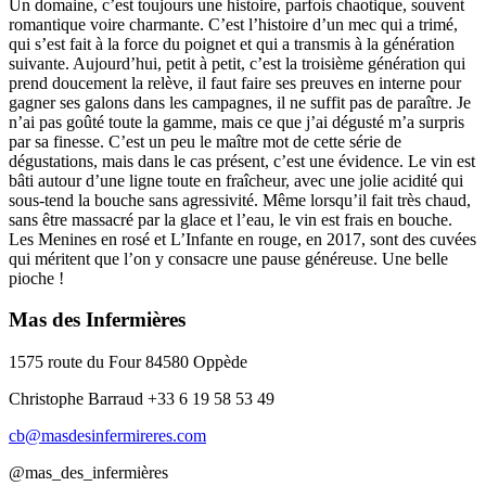
Un domaine, c’est toujours une histoire, parfois chaotique, souvent
romantique voire charmante. C’est l’histoire d’un mec qui a trimé,
qui s’est fait à la force du poignet et qui a transmis à la génération
suivante. Aujourd’hui, petit à petit, c’est la troisième génération qui
prend doucement la relève, il faut faire ses preuves en interne pour
gagner ses galons dans les campagnes, il ne suffit pas de paraître. Je
n’ai pas goûté toute la gamme, mais ce que j’ai dégusté m’a surpris
par sa finesse. C’est un peu le maître mot de cette série de
dégustations, mais dans le cas présent, c’est une évidence. Le vin est
bâti autour d’une ligne toute en fraîcheur, avec une jolie acidité qui
sous-tend la bouche sans agressivité. Même lorsqu’il fait très chaud,
sans être massacré par la glace et l’eau, le vin est frais en bouche.
Les Menines en rosé et L’Infante en rouge, en 2017, sont des cuvées
qui méritent que l’on y consacre une pause généreuse. Une belle
pioche !
Mas des Infermières
1575 route du Four 84580 Oppède
Christophe Barraud +33 6 19 58 53 49
cb@masdesinfermireres.com
@mas_des_infermières