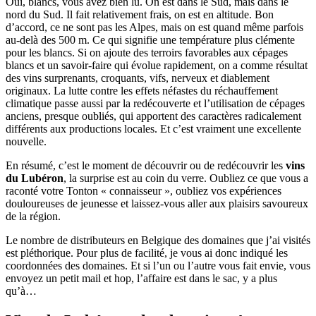
Oui, blancs, vous avez bien lu. On est dans le Sud, mais dans le
nord du Sud. Il fait relativement frais, on est en altitude. Bon
d’accord, ce ne sont pas les Alpes, mais on est quand même parfois
au-delà des 500 m. Ce qui signifie une température plus clémente
pour les blancs. Si on ajoute des terroirs favorables aux cépages
blancs et un savoir-faire qui évolue rapidement, on a comme résultat
des vins surprenants, croquants, vifs, nerveux et diablement
originaux. La lutte contre les effets néfastes du réchauffement
climatique passe aussi par la redécouverte et l’utilisation de cépages
anciens, presque oubliés, qui apportent des caractères radicalement
différents aux productions locales. Et c’est vraiment une excellente
nouvelle.
En résumé, c’est le moment de découvrir ou de redécouvrir les
vins
du Lubéron
, la surprise est au coin du verre. Oubliez ce que vous a
raconté votre Tonton « connaisseur », oubliez vos expériences
douloureuses de jeunesse et laissez-vous aller aux plaisirs savoureux
de la région.
Le nombre de distributeurs en Belgique des domaines que j’ai visités
est pléthorique. Pour plus de facilité, je vous ai donc indiqué les
coordonnées des domaines. Et si l’un ou l’autre vous fait envie, vous
envoyez un petit mail et hop, l’affaire est dans le sac, y a plus
qu’à…