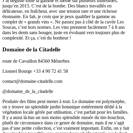
J’ai dégusté toute la gamme et même sur plusieurs millésimes,
jusqu’en 2015. C’est de la bombe. Des blancs travaillés en
délicatesse, en fraîcheur, avec une tension rare et une richesse
étonnante. En fait, je crois que je peux qualifier la gamme au
complet de « grands vins ». Ne passez pas à côté de la cuvée Les
Soucas, c’est hors normes. Les vins prennent facilement 7 à 8 ans
dans les dents sans bouger, juste en évoluant vers toujours plus de
complexité. Et ça, c’est du bonheur !
Domaine de la Citadelle
route de Cavaillon 84560 Ménerbes
Lionnel Bourge +33 4 90 72 41 58
contact@domaine-citadelle.com
@domaine_de_la_citadelle
Produire des films peut mener à tout. Le domaine est polymorphe,
on y trouve un splendide jardin botanique entièrement dédié à la
végétation locale gérée par utilisation, c’est parfait pour les familles.
Il y a aussi là-bas un non moins splendide musée du tire-bouchon,
plutôt de circonstance dans ce genre de domaine, mais il ne s’agit
pas d’une petite collection, c’est vraiment important. Enfin, on y fait