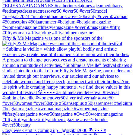
Fifty & Me Magazine was one of the sponsors of the
Cosy week-end is coming up ! @sigibu2006 💐 • • • #