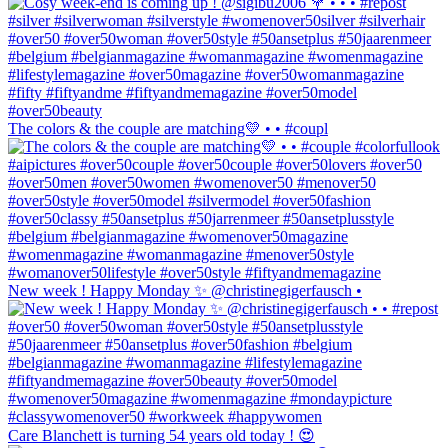
The colors & the couple are matching💛 • • #coupl
New week ! Happy Monday ✨ @christinegigerfausch •
Care Blanchett is turning 54 years old today ! 😍