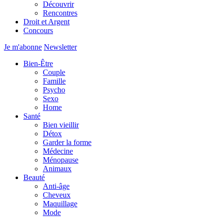
Découvrir
Rencontres
Droit et Argent
Concours
Je m'abonne
Newsletter
Bien-Être
Couple
Famille
Psycho
Sexo
Home
Santé
Bien vieillir
Détox
Garder la forme
Médecine
Ménopause
Animaux
Beauté
Anti-âge
Cheveux
Maquillage
Mode