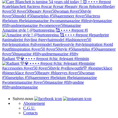
Amazing style ! @burtonregina 🥰 • • • • #repost #l
Radiant 💛💎 • • • • #repost #chic #elegant #feminin
Suivez-nous
Abonnement
C.G.U.
Contacts