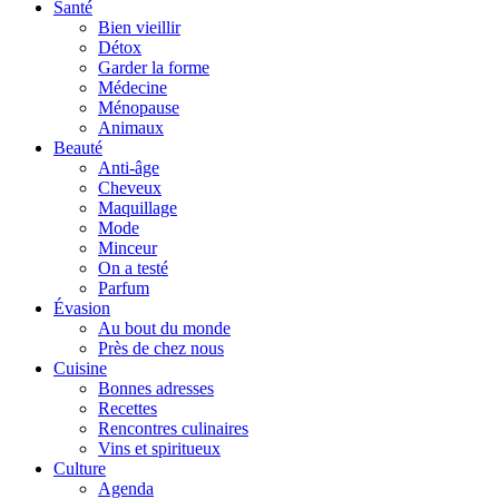
Santé
Bien vieillir
Détox
Garder la forme
Médecine
Ménopause
Animaux
Beauté
Anti-âge
Cheveux
Maquillage
Mode
Minceur
On a testé
Parfum
Évasion
Au bout du monde
Près de chez nous
Cuisine
Bonnes adresses
Recettes
Rencontres culinaires
Vins et spiritueux
Culture
Agenda