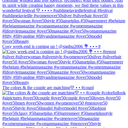
Cosy week-end is coming up ! @sigibu2006 💐 • • • #
The colors & the couple are matching💛 • • #coupl