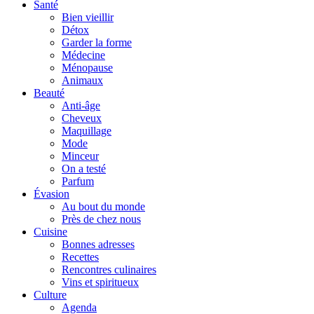
Santé
Bien vieillir
Détox
Garder la forme
Médecine
Ménopause
Animaux
Beauté
Anti-âge
Cheveux
Maquillage
Mode
Minceur
On a testé
Parfum
Évasion
Au bout du monde
Près de chez nous
Cuisine
Bonnes adresses
Recettes
Rencontres culinaires
Vins et spiritueux
Culture
Agenda