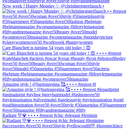
New week ! Happy Monday ✨ @christinegigerfausch •
Care Blanchett is turning 54 years old today ! 😍
Amazing style ! @burtonregina 🥰 • • • • #repost #l
Radiant 💛💎 • • • • #repost #chic #elegant #feminin