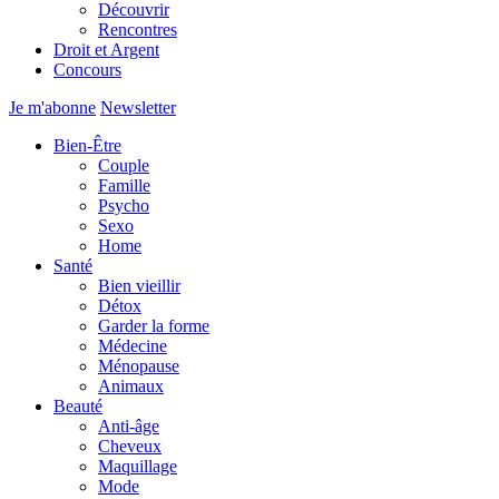
Découvrir
Rencontres
Droit et Argent
Concours
Je m'abonne
Newsletter
Bien-Être
Couple
Famille
Psycho
Sexo
Home
Santé
Bien vieillir
Détox
Garder la forme
Médecine
Ménopause
Animaux
Beauté
Anti-âge
Cheveux
Maquillage
Mode