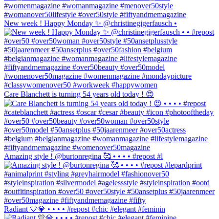
New week ! Happy Monday ✨ @christinegigerfausch •
Care Blanchett is turning 54 years old today ! 😍
Amazing style ! @burtonregina 🥰 • • • • #repost #l
Radiant 💛💎 • • • • #repost #chic #elegant #feminin