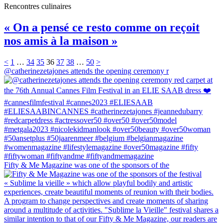
Rencontres culinaires
« On a pensé ce resto comme on reçoit
nos amis à la maison »
<
1
…
34
35
36
37
38
…
50
>
@catherinezetajones attends the opening ceremony r
Fifty & Me Magazine was one of the sponsors of the