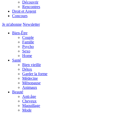
Découvrir
Rencontres
Droit et Argent
Concours
Je m'abonne
Newsletter
Bien-Être
Couple
Famille
Psycho
Sexo
Home
Santé
Bien vieillir
Détox
Garder la forme
Médecine
Ménopause
Animaux
Beauté
Anti-âge
Cheveux
Maquillage
Mode