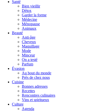
Santé
Bien vieillir
Détox
Garder la forme
Médecine
Ménopause
Animaux
Beauté
Anti-âge
Cheveux
Maquillage
Mode
Minceur
On a testé
Parfum
Évasion
Au bout du monde
Près de chez nous
Cuisine
Bonnes adresses
Recettes
Rencontres culinaires
Vins et spiritueux
Culture
Agenda