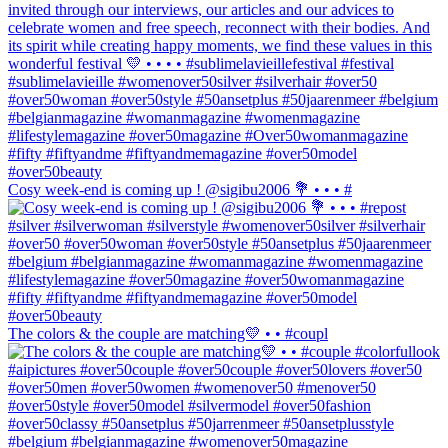
Cosy week-end is coming up ! @sigibu2006 💐 • • • #
The colors & the couple are matching💛 • • #coupl