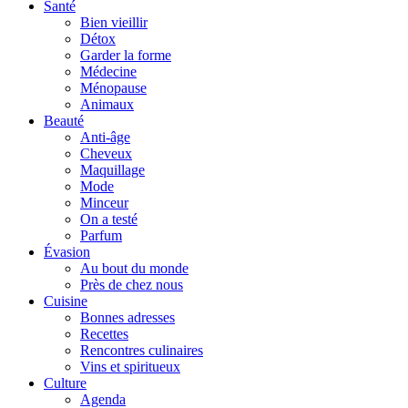
Santé
Bien vieillir
Détox
Garder la forme
Médecine
Ménopause
Animaux
Beauté
Anti-âge
Cheveux
Maquillage
Mode
Minceur
On a testé
Parfum
Évasion
Au bout du monde
Près de chez nous
Cuisine
Bonnes adresses
Recettes
Rencontres culinaires
Vins et spiritueux
Culture
Agenda