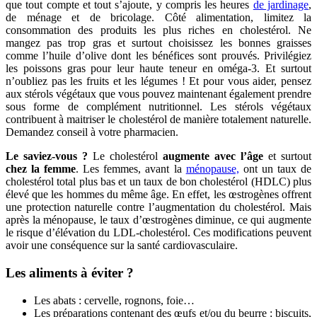
que tout compte et tout s’ajoute, y compris les heures
de jardinage
,
de ménage et de bricolage. Côté alimentation, limitez la
consommation des produits les plus riches en cholestérol. Ne
mangez pas trop gras et surtout choisissez les bonnes graisses
comme l’huile d’olive dont les bénéfices sont prouvés. Privilégiez
les poissons gras pour leur haute teneur en oméga-3. Et surtout
n’oubliez pas les fruits et les légumes ! Et pour vous aider, pensez
aux stérols végétaux que vous pouvez maintenant également prendre
sous forme de complément nutritionnel. Les stérols végétaux
contribuent à maitriser le cholestérol de manière totalement naturelle.
Demandez conseil à votre pharmacien.
Le saviez-vous ?
Le cholestérol
augmente avec l’âge
et surtout
chez la femme
. Les femmes, avant la
ménopause,
ont un taux de
cholestérol total plus bas et un taux de bon cholestérol (HDLC) plus
élevé que les hommes du même âge. En effet, les œstrogènes offrent
une protection naturelle contre l’augmentation du cholestérol. Mais
après la ménopause, le taux d’œstrogènes diminue, ce qui augmente
le risque d’élévation du LDL-cholestérol. Ces modifications peuvent
avoir une conséquence sur la santé cardiovasculaire.
Les aliments à éviter ?
Les abats : cervelle, rognons, foie…
Les préparations contenant des œufs et/ou du beurre : biscuits,