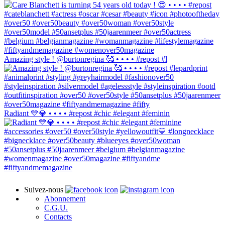
Amazing style ! @burtonregina 🥰 • • • • #repost #l
Radiant 💛💎 • • • • #repost #chic #elegant #feminin
Suivez-nous
Abonnement
C.G.U.
Contacts