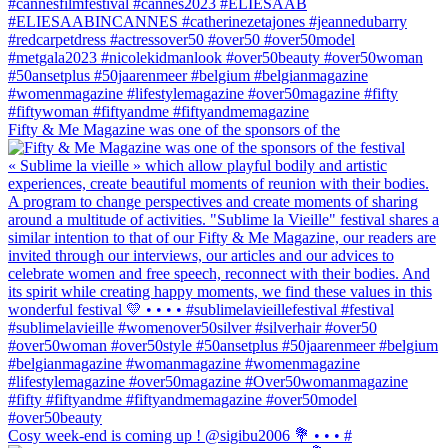
Fifty & Me Magazine was one of the sponsors of the
Cosy week-end is coming up ! @sigibu2006 💐 • • • #