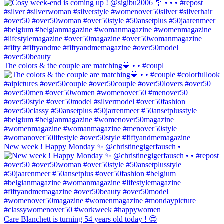
The colors & the couple are matching💛 • • #coupl
New week ! Happy Monday ✨ @christinegigerfausch •
Care Blanchett is turning 54 years old today ! 😍