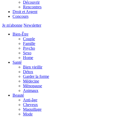
Découvrir
Rencontres
Droit et Argent
Concours
Je m'abonne
Newsletter
Bien-Être
Couple
Famille
Psycho
Sexo
Home
Santé
Bien vieillir
Détox
Garder la forme
Médecine
Ménopause
Animaux
Beauté
Anti-âge
Cheveux
Maquillage
Mode