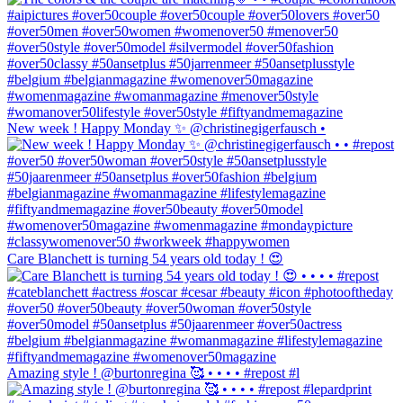
New week ! Happy Monday ✨ @christinegigerfausch •
Care Blanchett is turning 54 years old today ! 😍
Amazing style ! @burtonregina 🥰 • • • • #repost #l