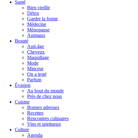
Santé
Bien vieillir
Détox
Garder la forme
Médecine
Ménopause
Animaux
Beauté
Anti-âge
Cheveux
Maquillage
Mode
Minceur
On a testé
Parfum
Évasion
Au bout du monde
Près de chez nous
Cuisine
Bonnes adresses
Recettes
Rencontres culinaires
Vins et spiritueux
Culture
Agenda