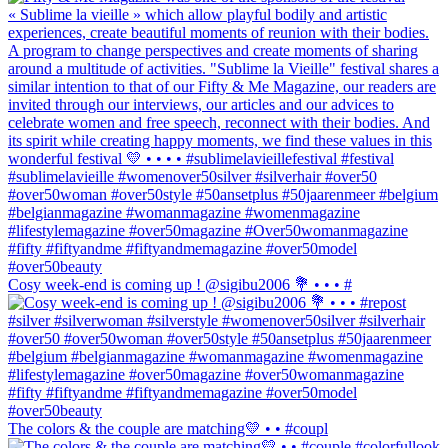
Cosy week-end is coming up ! @sigibu2006 💐 • • • #
The colors & the couple are matching💛 • • #coupl