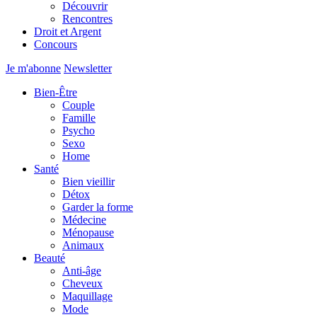
Découvrir
Rencontres
Droit et Argent
Concours
Je m'abonne
Newsletter
Bien-Être
Couple
Famille
Psycho
Sexo
Home
Santé
Bien vieillir
Détox
Garder la forme
Médecine
Ménopause
Animaux
Beauté
Anti-âge
Cheveux
Maquillage
Mode