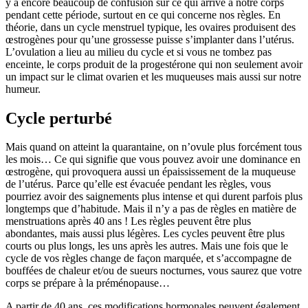
y a encore beaucoup de confusion sur ce qui arrive à notre corps
pendant cette période, surtout en ce qui concerne nos règles. En
théorie, dans un cycle menstruel typique, les ovaires produisent des
œstrogènes pour qu’une grossesse puisse s’implanter dans l’utérus.
L’ovulation a lieu au milieu du cycle et si vous ne tombez pas
enceinte, le corps produit de la progestérone qui non seulement avoir
un impact sur le climat ovarien et les muqueuses
mais aussi sur notre
humeur.
Cycle perturbé
Mais quand on atteint la quarantaine, on n’ovule plus forcément tous
les mois… Ce qui signifie que vous pouvez avoir une dominance en
œstrogène, qui provoquera aussi un épaississement de la muqueuse
de l’utérus. Parce qu’elle est évacuée pendant les règles, vous
pourriez avoir des saignements plus intense et qui durent parfois plus
longtemps que d’habitude. Mais il n’y a pas de règles en matière de
menstruations après 40 ans ! Les règles peuvent être plus
abondantes, mais aussi plus légères. Les cycles peuvent être plus
courts ou plus longs, les uns après les autres. Mais une fois que le
cycle de vos règles change de façon marquée, et s’accompagne de
bouffées de chaleur et/ou de sueurs nocturnes, vous saurez que votre
corps se prépare à la préménopause…
A partir de 40 ans, ces modifications hormonales peuvent également