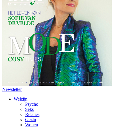
Newsletter
Welzijn
Psycho
Seks
Relaties
Gezin
Wonen