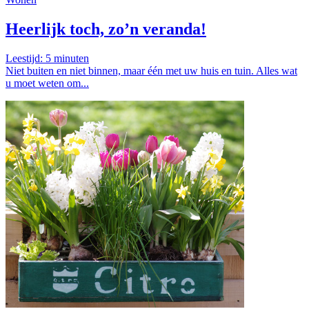
Heerlijk toch, zo’n veranda!
Leestijd:
5
minuten
Niet buiten en niet binnen, maar één met uw huis en tuin. Alles wat
u moet weten om...