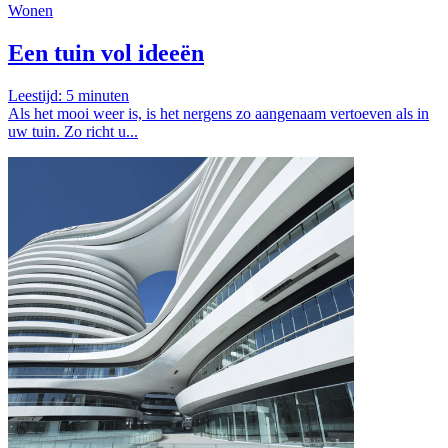
Wonen
Een tuin vol ideeën
Leestijd:
5
minuten
Als het mooi weer is, is het nergens zo aangenaam vertoeven als in
uw tuin. Zo richt u...