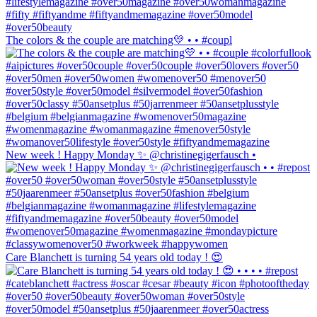
The colors & the couple are matching💛 • • #coupl
New week ! Happy Monday ✨ @christinegigerfausch •
Care Blanchett is turning 54 years old today ! 😍