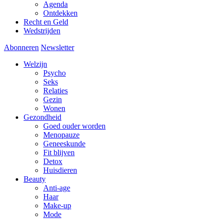
Agenda
Ontdekken
Recht en Geld
Wedstrijden
Abonneren
Newsletter
Welzijn
Psycho
Seks
Relaties
Gezin
Wonen
Gezondheid
Goed ouder worden
Menopauze
Geneeskunde
Fit blijven
Detox
Huisdieren
Beauty
Anti-age
Haar
Make-up
Mode