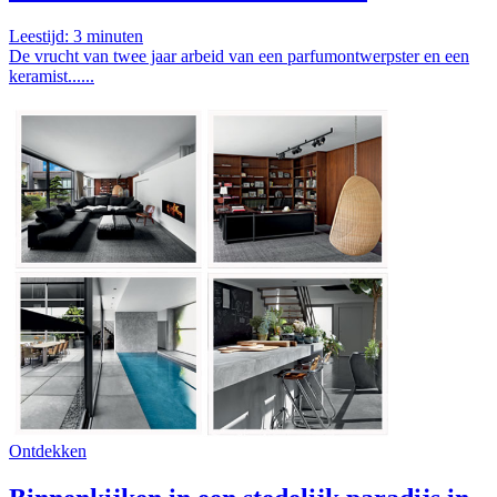
Leestijd:
3
minuten
De vrucht van twee jaar arbeid van een parfumontwerpster en een
keramist......
Ontdekken