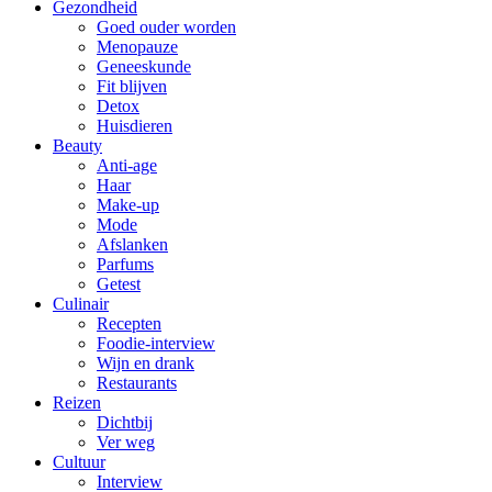
Gezondheid
Goed ouder worden
Menopauze
Geneeskunde
Fit blijven
Detox
Huisdieren
Beauty
Anti-age
Haar
Make-up
Mode
Afslanken
Parfums
Getest
Culinair
Recepten
Foodie-interview
Wijn en drank
Restaurants
Reizen
Dichtbij
Ver weg
Cultuur
Interview