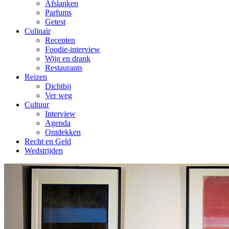
Afslanken
Parfums
Getest
Culinair
Recepten
Foodie-interview
Wijn en drank
Restaurants
Reizen
Dichtbij
Ver weg
Cultuur
Interview
Agenda
Ontdekken
Recht en Geld
Wedstrijden