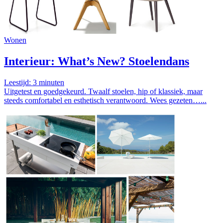
Wonen
Interieur: What’s New? Stoelendans
Leestijd:
3
minuten
Uitgetest en goedgekeurd. Twaalf stoelen, hip of klassiek, maar
steeds comfortabel en esthetisch verantwoord. Wees gezeten…...