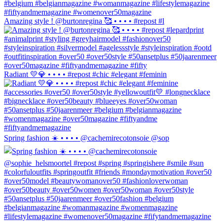
Amazing style ! @burtonregina 🥰 • • • • #repost #l
Radiant 💛💎 • • • • #repost #chic #elegant #feminin
Spring fashion ☀️ • • • • @cachemirecotonsoie @sop