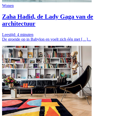
Wonen
Zaha Hadid, de Lady Gaga van de
architectuur
Leestijd:
4
minuten
De groeide op in Babylon en voelt zich één met […]...