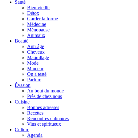
Santé
Bien vieillir
Détox
Garder la forme
Médecine
Ménopause
Animaux
Beauté
Anti-âge
Cheveux
Maquillage
Mode
Minceur
On a testé
Parfum
Évasion
Au bout du monde
Près de chez nous
Cuisine
Bonnes adresses
Recettes
Rencontres culinaires
Vins et spiritueux
Culture
Agenda