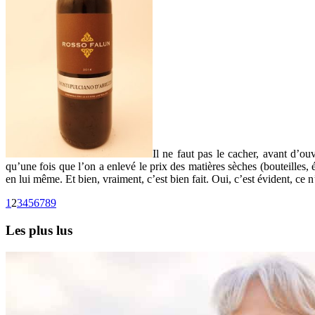
Il ne faut pas le cacher, avant d’ouv
qu’une fois que l’on a enlevé le prix des matières sèches (bouteilles, é
en lui même. Et bien, vraiment, c’est bien fait. Oui, c’est évident, ce n
1
2
3
4
5
6
7
8
9
Les plus lus