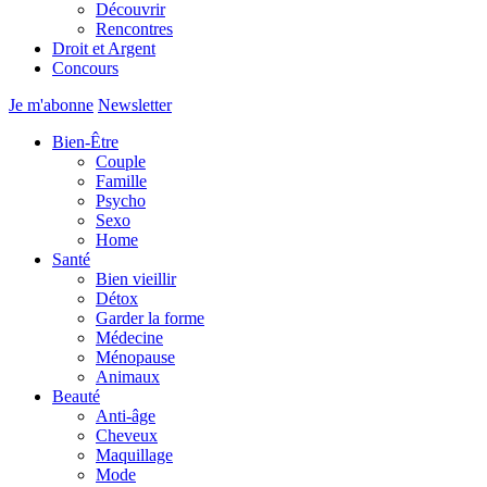
Découvrir
Rencontres
Droit et Argent
Concours
Je m'abonne
Newsletter
Bien-Être
Couple
Famille
Psycho
Sexo
Home
Santé
Bien vieillir
Détox
Garder la forme
Médecine
Ménopause
Animaux
Beauté
Anti-âge
Cheveux
Maquillage
Mode