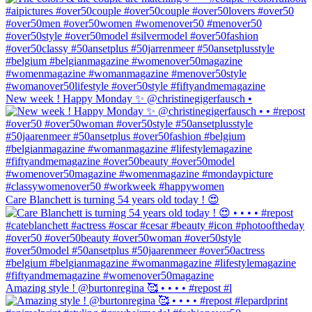
New week ! Happy Monday ✨ @christinegigerfausch •
Care Blanchett is turning 54 years old today ! 😍
Amazing style ! @burtonregina 🥰 • • • • #repost #l