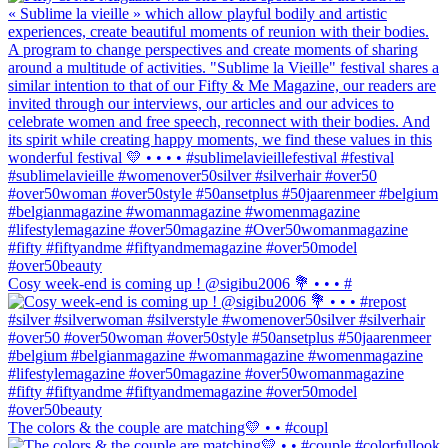
Cosy week-end is coming up ! @sigibu2006 💐 • • • #
The colors & the couple are matching💛 • • #coupl