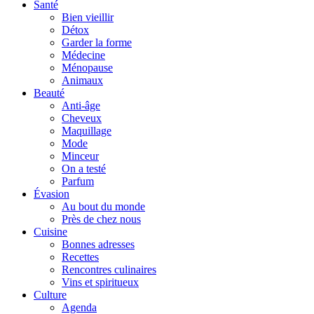
Santé
Bien vieillir
Détox
Garder la forme
Médecine
Ménopause
Animaux
Beauté
Anti-âge
Cheveux
Maquillage
Mode
Minceur
On a testé
Parfum
Évasion
Au bout du monde
Près de chez nous
Cuisine
Bonnes adresses
Recettes
Rencontres culinaires
Vins et spiritueux
Culture
Agenda