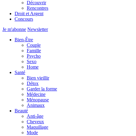
Découvrir
Rencontres
Droit et Argent
Concours
Je m'abonne
Newsletter
Bien-Être
Couple
Famille
Psycho
Sexo
Home
Santé
Bien vieillir
Détox
Garder la forme
Médecine
Ménopause
Animaux
Beauté
Anti-âge
Cheveux
Maquillage
Mode