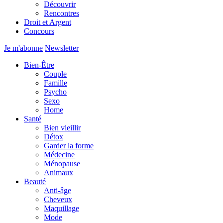
Découvrir
Rencontres
Droit et Argent
Concours
Je m'abonne
Newsletter
Bien-Être
Couple
Famille
Psycho
Sexo
Home
Santé
Bien vieillir
Détox
Garder la forme
Médecine
Ménopause
Animaux
Beauté
Anti-âge
Cheveux
Maquillage
Mode