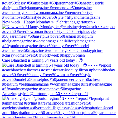
New week ! Happy Monday ✨ @christinegigerfausch •
Care Blanchett is turning 54 years old today ! 😍
Amazing style ! @burtonregina 🥰 • • • • #repost #l