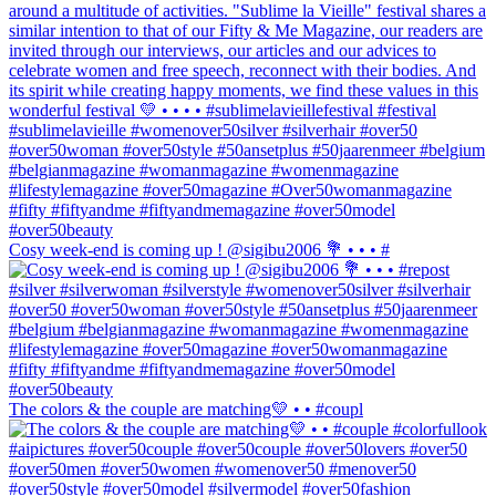
Cosy week-end is coming up ! @sigibu2006 💐 • • • #
The colors & the couple are matching💛 • • #coupl