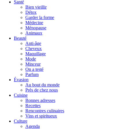
Santé
Bien vieillir
Détox
Garder la forme
Médecine
Ménopause
Animaux
Beauté
Anti-âge
Cheveux
Maquillage
Mode
Minceur
On a testé
Parfum
Évasion
Au bout du monde
Près de chez nous
Cuisine
Bonnes adresses
Recettes
Rencontres culinaires
Vins et spiritueux
Culture
Agenda