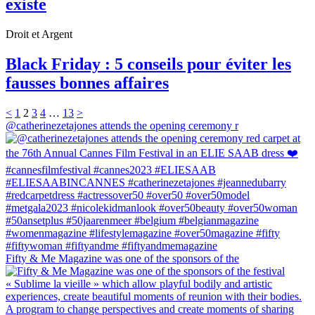
existe
Droit et Argent
Black Friday : 5 conseils pour éviter les
fausses bonnes affaires
<
1
2
3
4
…
13
>
@catherinezetajones attends the opening ceremony r
Fifty & Me Magazine was one of the sponsors of the