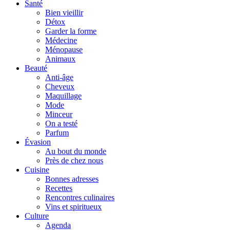
Santé
Bien vieillir
Détox
Garder la forme
Médecine
Ménopause
Animaux
Beauté
Anti-âge
Cheveux
Maquillage
Mode
Minceur
On a testé
Parfum
Évasion
Au bout du monde
Près de chez nous
Cuisine
Bonnes adresses
Recettes
Rencontres culinaires
Vins et spiritueux
Culture
Agenda