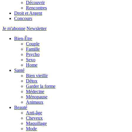
Découvrir
Rencontres
Droit et Argent
Concours
Je m'abonne
Newsletter
Bien-Être
Couple
Famille
Psycho
Sexo
Home
Santé
Bien vieillir
Détox
Garder la forme
Médecine
Ménopause
Animaux
Beauté
Anti-âge
Cheveux
Maquillage
Mode