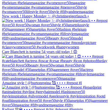
New week ! Happy Monday ✨ @christinegigerfausch •
Care Blanchett is turning 54 years old today ! 😍
Amazing style ! @burtonregina 🥰 • • • • #repost #l
Radiant 💛💎 • • • • #repost #chic #elegant #feminin