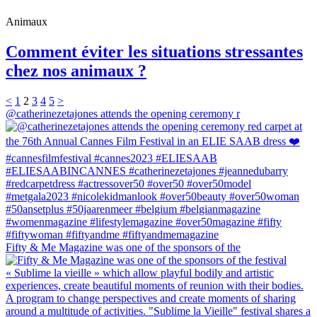
Animaux
Comment éviter les situations stressantes
chez nos animaux ?
<
1
2
3
4
5
>
@catherinezetajones attends the opening ceremony r
Fifty & Me Magazine was one of the sponsors of the