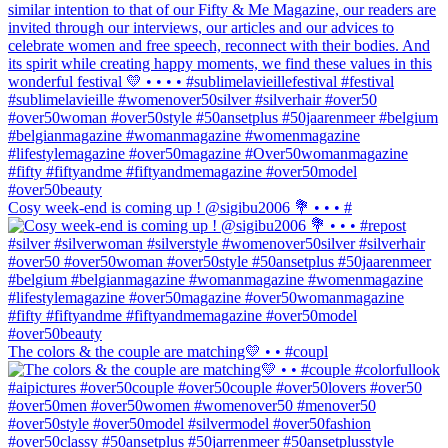
Cosy week-end is coming up ! @sigibu2006 💐 • • • #
The colors & the couple are matching💛 • • #coupl