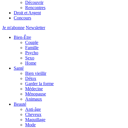
Découvrir
Rencontres
Droit et Argent
Concours
Je m'abonne
Newsletter
Bien-Être
Couple
Famille
Psycho
Sexo
Home
Santé
Bien vieillir
Détox
Garder la forme
Médecine
Ménopause
Animaux
Beauté
Anti-âge
Cheveux
Maquillage
Mode