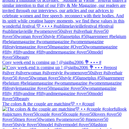
Cosy week-end is coming up ! @sigibu2006 💐 • • • #
The colors & the couple are matching💛 • • #coupl