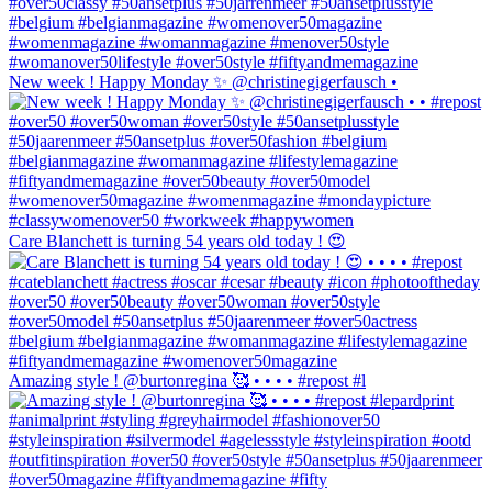
New week ! Happy Monday ✨ @christinegigerfausch •
Care Blanchett is turning 54 years old today ! 😍
Amazing style ! @burtonregina 🥰 • • • • #repost #l