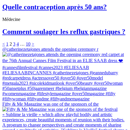
Quelle contraception après 50 ans?
Médecine
Comment soulager les reflux gastriques ?
<
1
2
3
4
…
10
>
@catherinezetajones attends the opening ceremony r
Fifty & Me Magazine was one of the sponsors of the