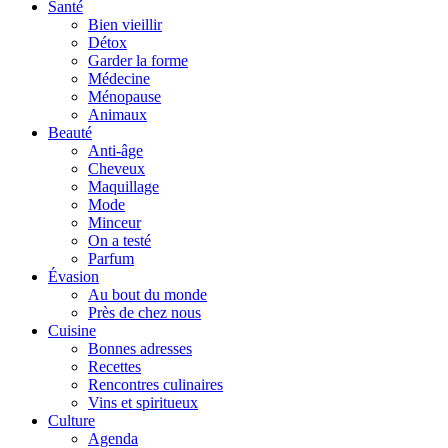
Santé
Bien vieillir
Détox
Garder la forme
Médecine
Ménopause
Animaux
Beauté
Anti-âge
Cheveux
Maquillage
Mode
Minceur
On a testé
Parfum
Évasion
Au bout du monde
Près de chez nous
Cuisine
Bonnes adresses
Recettes
Rencontres culinaires
Vins et spiritueux
Culture
Agenda