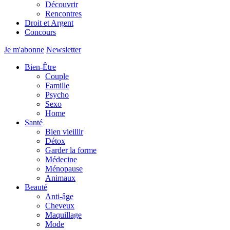
Découvrir
Rencontres
Droit et Argent
Concours
Je m'abonne
Newsletter
Bien-Être
Couple
Famille
Psycho
Sexo
Home
Santé
Bien vieillir
Détox
Garder la forme
Médecine
Ménopause
Animaux
Beauté
Anti-âge
Cheveux
Maquillage
Mode