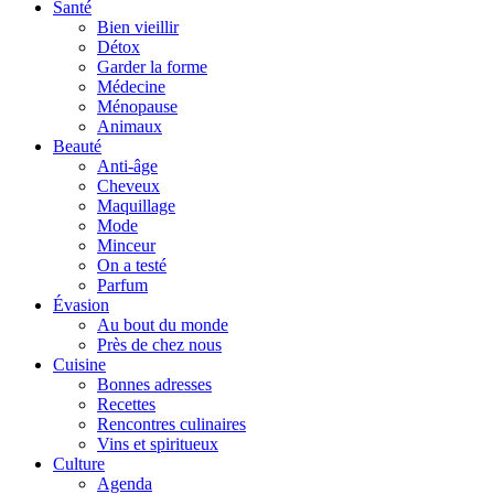
Santé
Bien vieillir
Détox
Garder la forme
Médecine
Ménopause
Animaux
Beauté
Anti-âge
Cheveux
Maquillage
Mode
Minceur
On a testé
Parfum
Évasion
Au bout du monde
Près de chez nous
Cuisine
Bonnes adresses
Recettes
Rencontres culinaires
Vins et spiritueux
Culture
Agenda