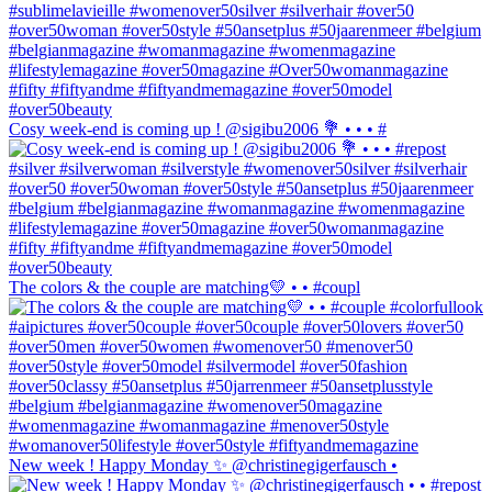
Cosy week-end is coming up ! @sigibu2006 💐 • • • #
The colors & the couple are matching💛 • • #coupl
New week ! Happy Monday ✨ @christinegigerfausch •