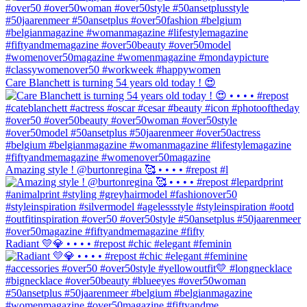
Care Blanchett is turning 54 years old today ! 😍
Amazing style ! @burtonregina 🥰 • • • • #repost #l
Radiant 💛💎 • • • • #repost #chic #elegant #feminin