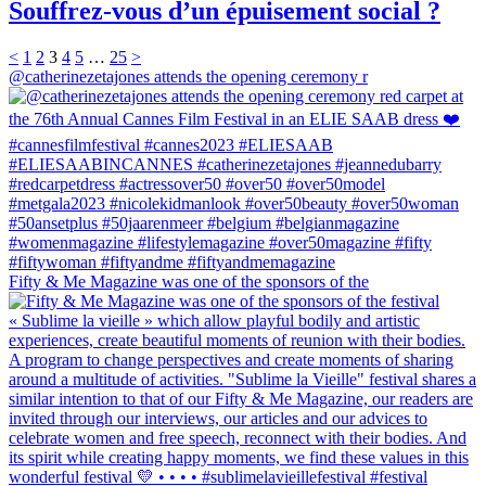
Souffrez-vous d’un épuisement social ?
<
1
2
3
4
5
…
25
>
@catherinezetajones attends the opening ceremony r
Fifty & Me Magazine was one of the sponsors of the