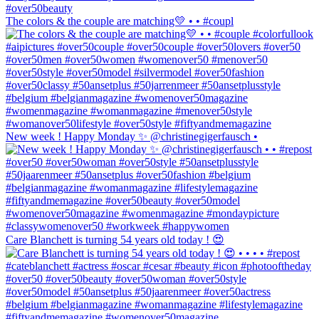
The colors & the couple are matching💛 • • #coupl
New week ! Happy Monday ✨ @christinegigerfausch •
Care Blanchett is turning 54 years old today ! 😍