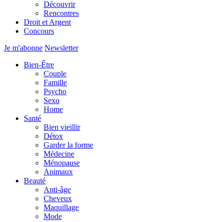
Découvrir
Rencontres
Droit et Argent
Concours
Je m'abonne
Newsletter
Bien-Être
Couple
Famille
Psycho
Sexo
Home
Santé
Bien vieillir
Détox
Garder la forme
Médecine
Ménopause
Animaux
Beauté
Anti-âge
Cheveux
Maquillage
Mode