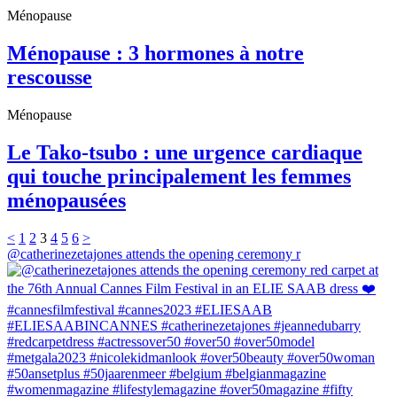
Ménopause
Ménopause : 3 hormones à notre
rescousse
Ménopause
Le Tako-tsubo : une urgence cardiaque
qui touche principalement les femmes
ménopausées
<
1
2
3
4
5
6
>
@catherinezetajones attends the opening ceremony r