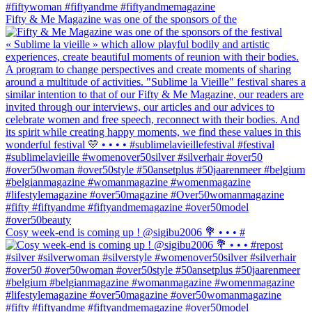
Fifty & Me Magazine was one of the sponsors of the
Cosy week-end is coming up ! @sigibu2006 💐 • • • #