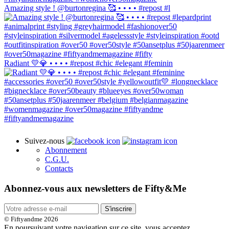
Amazing style ! @burtonregina 🥰 • • • • #repost #l
Radiant 💛💎 • • • • #repost #chic #elegant #feminin
Suivez-nous
Abonnement
C.G.U.
Contacts
Abonnez-vous aux newsletters de Fifty&Me
S'inscrire
© Fiftyandme 2026
En poursuivant votre navigation sur ce site, vous acceptez