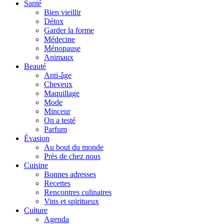
Santé
Bien vieillir
Détox
Garder la forme
Médecine
Ménopause
Animaux
Beauté
Anti-âge
Cheveux
Maquillage
Mode
Minceur
On a testé
Parfum
Évasion
Au bout du monde
Près de chez nous
Cuisine
Bonnes adresses
Recettes
Rencontres culinaires
Vins et spiritueux
Culture
Agenda