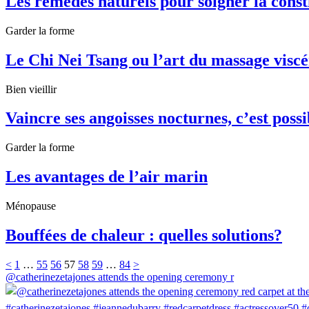
Les remèdes naturels pour soigner la const
Garder la forme
Le Chi Nei Tsang ou l’art du massage viscé
Bien vieillir
Vaincre ses angoisses nocturnes, c’est possi
Garder la forme
Les avantages de l’air marin
Ménopause
Bouffées de chaleur : quelles solutions?
<
1
…
55
56
57
58
59
…
84
>
@catherinezetajones attends the opening ceremony r