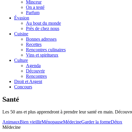
Minceur
On a testé
Parfum
Évasion
Au bout du monde
Près de chez nous
Cuisine
Bonnes adresses
Recettes
Rencontres culinaires
Vins et spiritueux
Culture
Agenda
Découvrir
Rencontres
Droit et Argent
Concours
Santé
Les 50 ans et plus apprendront à prendre leur santé en main. Découvrez 
Animaux
Bien vieillir
Ménopause
Médecine
Garder la forme
Détox
Médecine