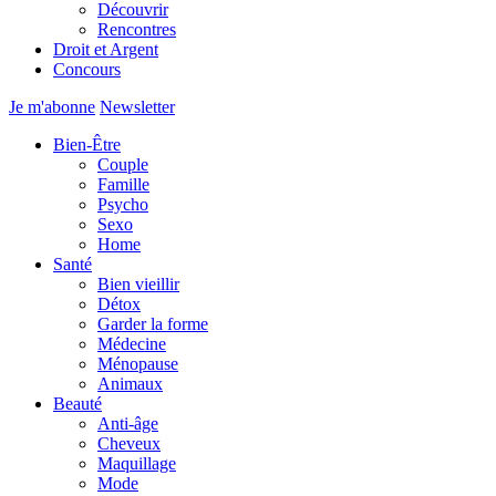
Découvrir
Rencontres
Droit et Argent
Concours
Je m'abonne
Newsletter
Bien-Être
Couple
Famille
Psycho
Sexo
Home
Santé
Bien vieillir
Détox
Garder la forme
Médecine
Ménopause
Animaux
Beauté
Anti-âge
Cheveux
Maquillage
Mode