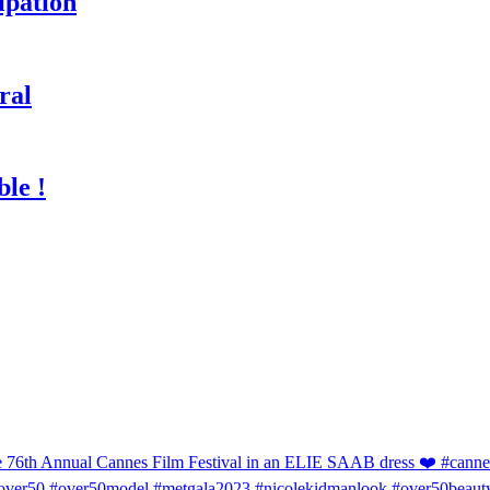
ipation
ral
ble !