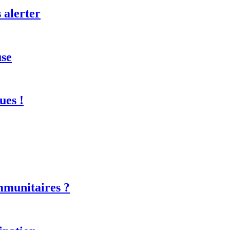
 alerter
use
ues !
mmunitaires ?