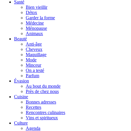
Santé
Bien vieillir
Détox
Garder la forme
Médecine
Ménopause
Animaux
Beauté
Anti-âge
Cheveux
Maquillage
Mode
Minceur
On a testé
Parfum
Évasion
Au bout du monde
Près de chez nous
Cuisine
Bonnes adresses
Recettes
Rencontres culinaires
Vins et spiritueux
Culture
Agenda