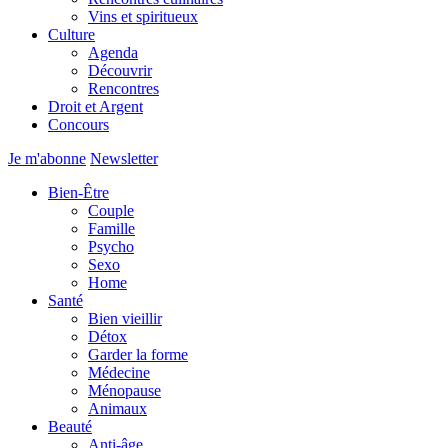
Vins et spiritueux
Culture
Agenda
Découvrir
Rencontres
Droit et Argent
Concours
Je m'abonne
Newsletter
Bien-Être
Couple
Famille
Psycho
Sexo
Home
Santé
Bien vieillir
Détox
Garder la forme
Médecine
Ménopause
Animaux
Beauté
Anti-âge