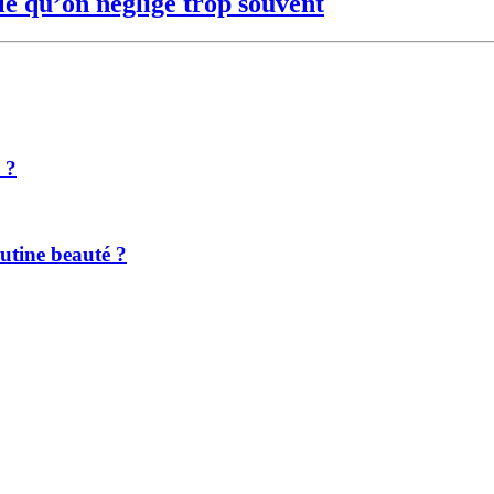
le qu’on néglige trop souvent
 ?
outine beauté ?