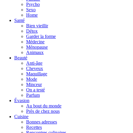
Psycho
Sexo
Home
Santé
Bien vieillir
Détox
Garder la forme
Médecine
Ménopause
Animaux
Beauté
Anti-âge
Cheveux
Maquillage
Mode
Minceur
On a testé
Parfum
Évasion
Au bout du monde
Près de chez nous
Cuisine
Bonnes adresses
Recettes
Rencontres culinaires